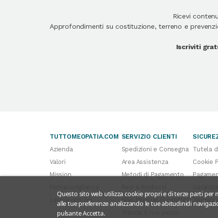
Ricevi conten
Approfondimenti su costituzione, terreno e prevenzion
Iscriviti gr
TUTTOMEOPATIA.COM
SERVIZIO CLIENTI
SICURE
Azienda
Spedizioni e Consegna
Tutela d
Valori
Area Assistenza
Cookie P
Mission
Metodi di Pagamento
Pagament
Farmacovigilanza
Resi e Rimborsi
Garanzia
Questo sito web utilizza cookie propri e di terze parti per m
Lavora con noi
Non trovi un Prodotto?
Termini 
alle tue preferenze analizzando le tue abitudinidi navigazio
Traccia il tuo pacco
pulsante Accetta.