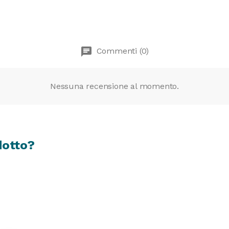
chat
Commenti (0)
Nessuna recensione al momento.
dotto?