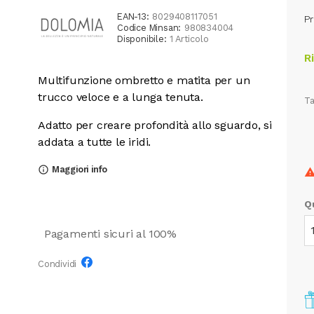
EAN-13:
8029408117051
Pr
Codice Minsan:
980834004
Disponibile:
1 Articolo
R
Multifunzione ombretto e matita per un
trucco veloce e a lunga tenuta.
Ta
Adatto per creare profondità allo sguardo, si
addata a tutte le iridi.​
Maggiori info
info_outline
Q
Pagamenti sicuri al 100%
Condividi