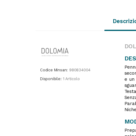
Descrizi
DOL
DES
Penna
Codice Minsan:
980834004
secon
Disponibile:
1 Articolo
e un 
sguard
Testa
Senz
Para
Niche
MOD
Prep