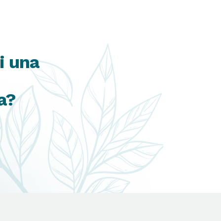
i una
a?