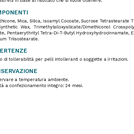
strelli in base al risultato che si vuole ottenere.
MPONENTI
hicone, Mica, Silica, Isoamyl Cocoate, Sucrose Tetrastearate 
Synthetic Wax, Trimethylsiloxysilicate/Dimethiconol Crosspo
ate, Pentaerythrityl Tetra-Di-T-Butyl Hydroxyhydrocinnamate,
ium Triisostearate.
VERTENZE
o di tollerabilità per pelli intolleranti o soggette a irritazioni.
SERVAZIONE
ervare a temperatura ambiente.
ità a confezionamento integro: 24 mesi.