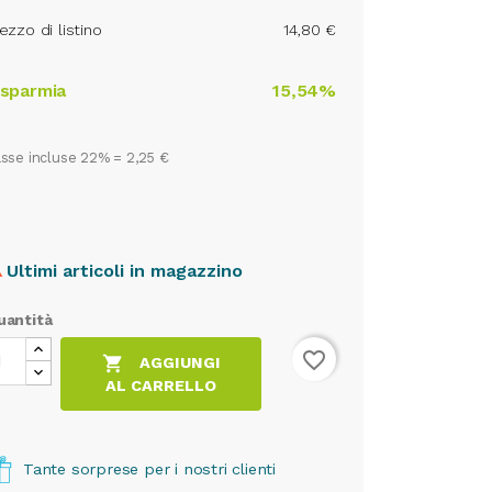
ezzo di listino
14,80 €
isparmia
15,54%
sse incluse 22% =
2,25 €
Ultimi articoli in magazzino

uantità
favorite_border

AGGIUNGI
AL CARRELLO
Tante sorprese per i nostri clienti