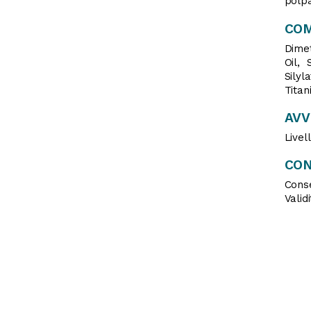
polpa
CO
Dimet
Oil, 
Silyl
Titan
AV
Livell
CON
Cons
Valid