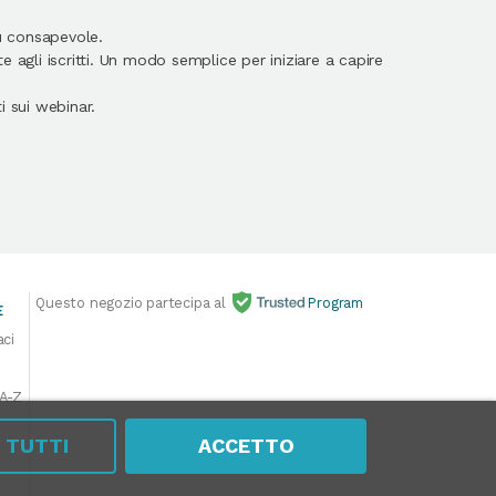
ù consapevole.
 agli iscritti. Un modo semplice per iniziare a capire
 sui webinar.
Questo negozio partecipa al
Program
E
aci
 A-Z
A TUTTI
ACCETTO