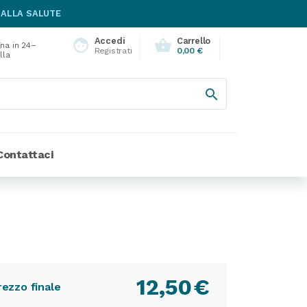
 ALLA SALUTE
Accedi
Carrello
face
shopping_basket
na in 24–
Registrati
0,00 €
lla

Contattaci
12,50
€
rezzo finale