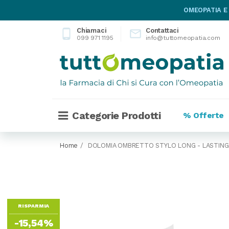
OMEOPATIA E
Chiamaci
Contattaci
phone_android

099 971 1195
info@tuttomeopatia.com
Categorie Prodotti
% Offerte
Home
DOLOMIA OMBRETTO STYLO LONG - LASTING 
RISPARMIA
-15,54%