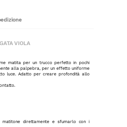
pedizione
GATA VIOLA
ome matita per un trucco perfetto in pochi
ente alla palpebra, per un effetto uniforme
etto luce. Adatto per creare profondità allo
ontatto.
l matitone direttamente e sfumarlo con i