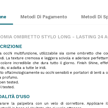
one
Metodi Di Pagamento
Metodi Di S
OMIA OMBRETTO STYLO LONG - LASTING 24 A
CRIZIONE
 occhi multifunzione, utilizzabile sia come ombretto che c
di. La texture cremosa e leggera scivola e aderisce perfettam
colore incredibile che dura tutto il giorno. Finish Shine, eff
o, si adatta a tutte le iridi.
to oftalmologicamente su occhi sensibili e portatori di lenti a c
a profumo.
ben tested.
l tested.
ALITÀ D'USO
arare la palpebra con un velo di correttore. Applicare i