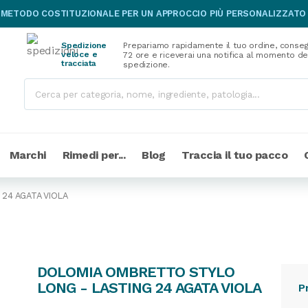
 METODO COSTITUZIONALE PER UN APPROCCIO PIÙ PERSONALIZZATO
Spedizione
Prepariamo rapidamente il tuo ordine, conseg
veloce e
72 ore e riceverai una notifica al momento de
tracciata
spedizione.
Marchi
Rimedi per...
Blog
Traccia il tuo pacco
24 AGATA VIOLA
DOLOMIA OMBRETTO STYLO
LONG - LASTING 24 AGATA VIOLA
P