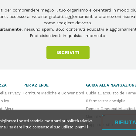
uti per comprendere meglio il tuo organismo e orientarti in modo pi
e, accesso ai webinar gratuiti, aggiornamenti e promozioni riservate
come scegliere davvero.
atuitamente
, nessuno spam. Solo contenuti educativi e aggiornamenti
Puoi disiscriverti in qualsiasi momento.
ISCRIVITI
ZZA
PER AZIENDE
GUIDA ALLA NAVIGAZION
ella Privacy
Forniture Mediche e Convenzioni
Guida all'acquisto dei Farm
olicy
Il farmacista consiglia
i Sicuri
Farmaci Omeopatici Unitari
Marchi A-Z
igliorare i nostri servizi e mostrarti pubblicità relativa
RIFIUT
e Condizioni
Mappa del sito
ne. Per dare il tuo consenso al suo utilizzo, premi il