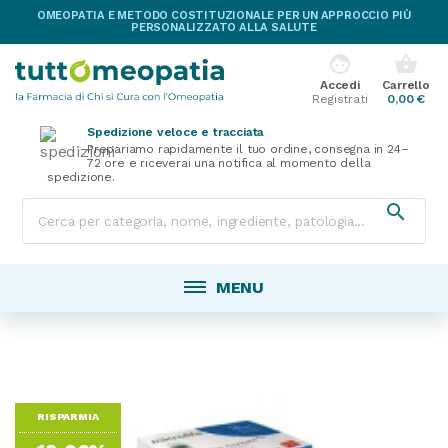
OMEOPATIA E METODO COSTITUZIONALE PER UN APPROCCIO PIÙ
PERSONALIZZATO ALLA SALUTE
face
shopping_basket
Accedi
Carrello
Registrati
0,00 €
Spedizione veloce e tracciata
Prepariamo rapidamente il tuo ordine, consegna in 24–
72 ore e riceverai una notifica al momento della
spedizione.

MENU
RISPARMIA