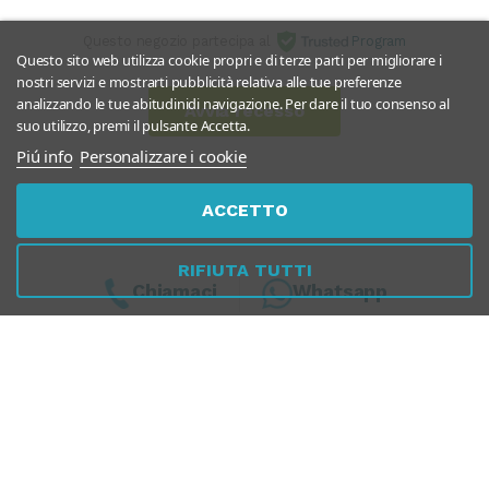
Questo negozio partecipa al
Program
Questo sito web utilizza cookie propri e di terze parti per migliorare i
nostri servizi e mostrarti pubblicità relativa alle tue preferenze
analizzando le tue abitudinidi navigazione. Per dare il tuo consenso al
Avvia recesso
suo utilizzo, premi il pulsante Accetta.
Piú info
Personalizzare i cookie
ACCETTO
RIFIUTA TUTTI
Chiamaci
Whatsapp
Dal Lunedì al Venerdì
10:00 - 13:00 / 17.00 - 19.30