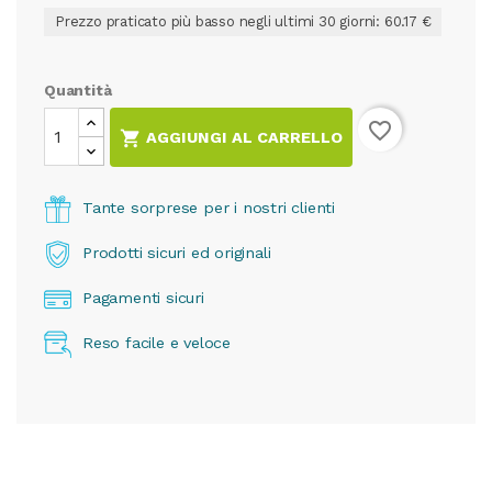
Prezzo praticato più basso negli ultimi 30 giorni: 60.17 €
Quantità
favorite_border

AGGIUNGI AL CARRELLO
Tante sorprese per i nostri clienti
Prodotti sicuri ed originali
Pagamenti sicuri
Reso facile e veloce