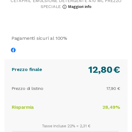
CETAPHIL EMULSIONE DETERGENTE 470 ML PREZZO
SPECIALE
Maggiori info
info_outline
Pagamenti sicuri al 100%
12,80
€
Prezzo finale
Prezzo di listino
17,90 €
Risparmia
28,49%
Tasse incluse 22% =
2,31 €