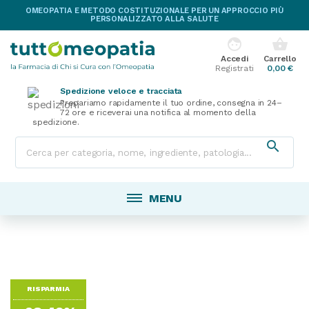
OMEOPATIA E METODO COSTITUZIONALE PER UN APPROCCIO PIÙ
PERSONALIZZATO ALLA SALUTE
face
shopping_basket
Accedi
Carrello
Registrati
0,00 €
Spedizione veloce e tracciata
Prepariamo rapidamente il tuo ordine, consegna in 24–
72 ore e riceverai una notifica al momento della
spedizione.

MENU
RISPARMIA