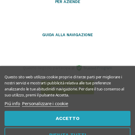
PER AZIENDE
GUIDA ALLA NAVIGAZIONE
Questo negozio partecipa al
Program
Questo sito web utilizza cookie propri e di terze parti per migliorare i
nostri servizi e mostrarti pubblicità relativa alle tue preferenze
Avvia recesso
analizzando le tue abitudinidi navigazione. Per dare il tuo consenso al
suo utilizzo, premi il pulsante Accetta.
Piú info
Personalizzare i cookie
ACCETTO
RIFIUTA TUTTI