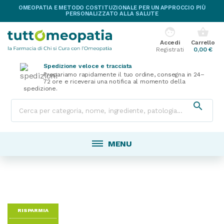
OMEOPATIA E METODO COSTITUZIONALE PER UN APPROCCIO PIÙ
PERSONALIZZATO ALLA SALUTE
face
shopping_basket
Accedi
Carrello
Registrati
0,00 €
Spedizione veloce e tracciata
Prepariamo rapidamente il tuo ordine, consegna in 24–
72 ore e riceverai una notifica al momento della
spedizione.

MENU
RISPARMIA