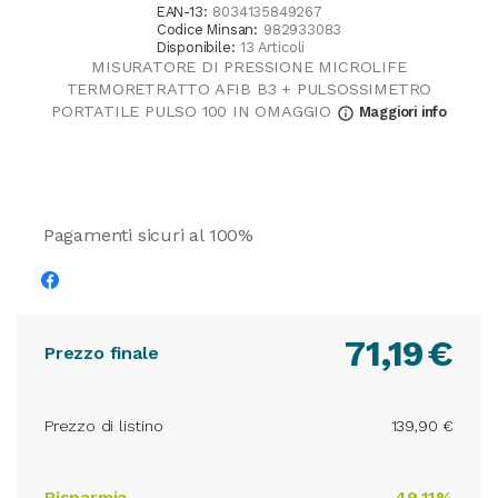
EAN-13:
8034135849267
Codice Minsan:
982933083
Disponibile:
13 Articoli
MISURATORE DI PRESSIONE MICROLIFE
TERMORETRATTO AFIB B3 + PULSOSSIMETRO
PORTATILE PULSO 100 IN OMAGGIO
Maggiori info
info_outline
Pagamenti sicuri al 100%
71,19
€
Prezzo finale
Prezzo di listino
139,90 €
Risparmia
49,11%