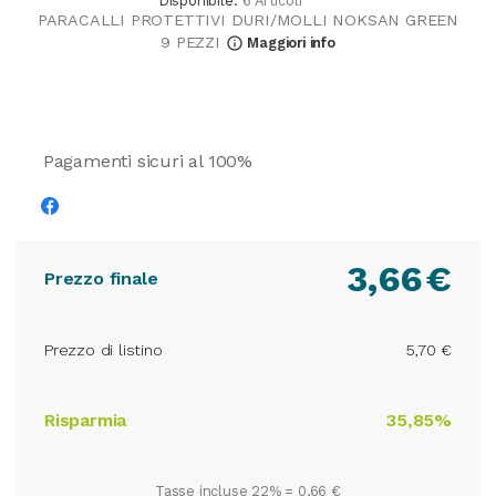
Disponibile:
6 Articoli
PARACALLI PROTETTIVI DURI/MOLLI NOKSAN GREEN
9 PEZZI
Maggiori info
info_outline
Pagamenti sicuri al 100%
3,66
€
Prezzo finale
Prezzo di listino
5,70 €
Risparmia
35,85%
Tasse incluse 22% =
0,66 €