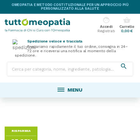
OMEOPATIA E METODO COSTITUZIONALE PER UN APPROCCIO PIÙ
PERSONALIZZATO ALLA SALUTE
face
shopping_basket
Accedi
Carrello
Registrati
0,00 €
Spedizione veloce e tracciata
Prepariamo rapidamente il tuo ordine, consegna in 24–
72 ore e riceverai una notifica al momento della
spedizione.

MENU
RISPARMIA