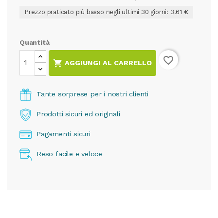
Prezzo praticato più basso negli ultimi 30 giorni: 3.61 €
Quantità
favorite_border

AGGIUNGI AL CARRELLO
Tante sorprese per i nostri clienti
Prodotti sicuri ed originali
Pagamenti sicuri
Reso facile e veloce