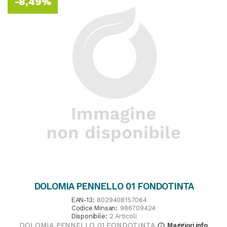
-8,49%
DOLOMIA PENNELLO 01 FONDOTINTA
EAN-13:
8029408157064
Codice Minsan:
986709424
Disponibile:
2 Articoli
DOLOMIA PENNELLO 01 FONDOTINTA
Maggiori info
info_outline