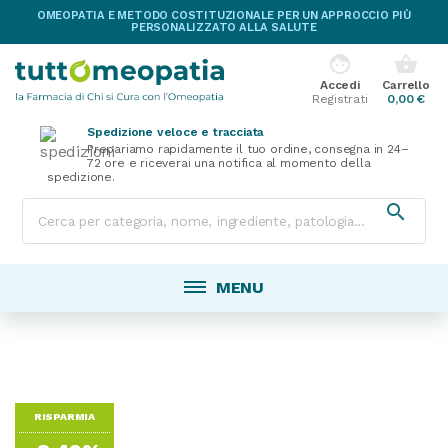
OMEOPATIA E METODO COSTITUZIONALE PER UN APPROCCIO PIÙ
PERSONALIZZATO ALLA SALUTE
face
shopping_basket
Accedi
Carrello
Registrati
0,00 €
Spedizione veloce e tracciata
Prepariamo rapidamente il tuo ordine, consegna in 24–
72 ore e riceverai una notifica al momento della
spedizione.

MENU
RISPARMIA