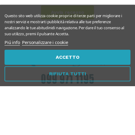
Avvia recesso
Questo sito web utilizza cookie propri e di terze parti per migliorare i
nostri servizi e mostrarti pubblicità relativa alle tue preferenze
analizzando le tue abitudinidi navigazione. Per dare il tuo consenso al
suo utilizzo, premi il pulsante Accetta.
Piú info
Personalizzare i cookie
ACCETTO
Chiamaci
Whatsapp
RIFIUTA TUTTI
Dal Lunedì al Venerdì
10:00 - 13:00 / 17.00 - 19.30