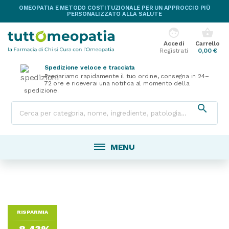
OMEOPATIA E METODO COSTITUZIONALE PER UN APPROCCIO PIÙ
PERSONALIZZATO ALLA SALUTE
face
shopping_basket
Accedi
Carrello
Registrati
0,00 €
Spedizione veloce e tracciata
Prepariamo rapidamente il tuo ordine, consegna in 24–
72 ore e riceverai una notifica al momento della
spedizione.

MENU
RISPARMIA