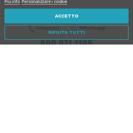
Piú info
Personalizzare i cookie
ACCETTO
Chiamaci
Whatsapp
RIFIUTA TUTTI
Dal Lunedì al Venerdì
10:00 - 13:00 / 17.00 - 19.30