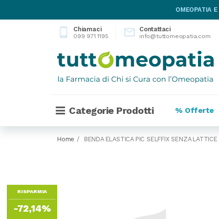
OMEOPATIA E
Chiamaci
Contattaci
phone_android

099 971 1195
info@tuttomeopatia.com
Categorie Prodotti
% Offerte
Home
BENDA ELASTICA PIC SELFFIX SENZA LATTICE
RISPARMIA
-72,14%