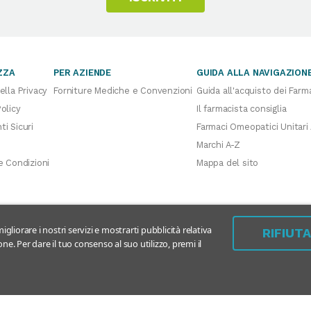
ZZA
PER AZIENDE
GUIDA ALLA NAVIGAZION
ella Privacy
Forniture Mediche e Convenzioni
Guida all'acquisto dei Farm
olicy
Il farmacista consiglia
i Sicuri
Farmaci Omeopatici Unitari
Marchi A-Z
e Condizioni
Mappa del sito
igliorare i nostri servizi e mostrarti pubblicità relativa
RIFIUT
ne. Per dare il tuo consenso al suo utilizzo, premi il