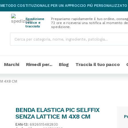
 METODO COSTITUZIONALE PER UN APPROCCIO PIÙ PERSONALIZZATO
Spedizione
Prepariamo rapidamente il tuo ordine, conseg
veloce e
72 ore e riceverai una notifica al momento de
tracciata
spedizione.
Marchi
Rimedi per...
Blog
Traccia il tuo pacco
 M 4X8 CM
BENDA ELASTICA PIC SELFFIX
SENZA LATTICE M 4X8 CM
P
EAN-13:
6926515482930