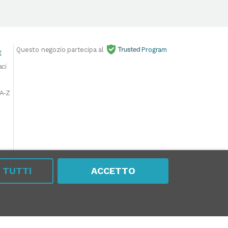
Questo negozio partecipa al
Program
E
aci
 A-Z
A TUTTI
ACCETTO