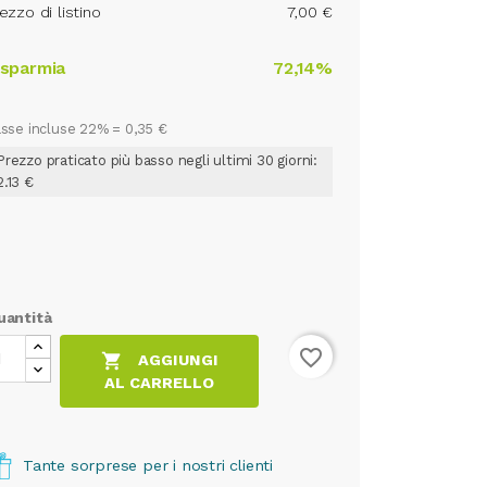
ezzo di listino
7,00 €
isparmia
72,14%
sse incluse 22% =
0,35 €
Prezzo praticato più basso negli ultimi 30 giorni:
2.13 €
uantità
favorite_border

AGGIUNGI
AL CARRELLO
Tante sorprese per i nostri clienti