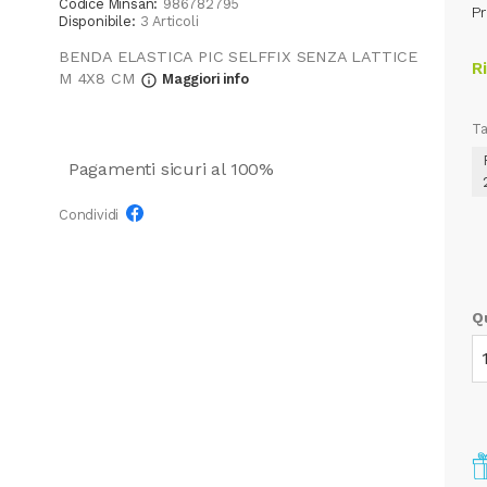
Codice Minsan:
986782795
Pr
Disponibile:
3 Articoli
BENDA ELASTICA PIC SELFFIX SENZA LATTICE
R
M 4X8 CM
Maggiori info
info_outline
Ta
Pagamenti sicuri al 100%
Condividi
Q