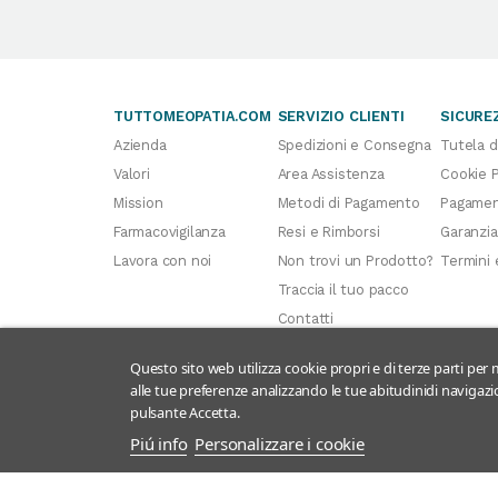
TUTTOMEOPATIA.COM
SERVIZIO CLIENTI
SICURE
Azienda
Spedizioni e Consegna
Tutela d
Valori
Area Assistenza
Cookie P
Mission
Metodi di Pagamento
Pagament
Farmacovigilanza
Resi e Rimborsi
Garanzia
Lavora con noi
Non trovi un Prodotto?
Termini 
Traccia il tuo pacco
Contatti
Questo sito web utilizza cookie propri e di terze parti per m
alle tue preferenze analizzando le tue abitudinidi navigazio
pulsante Accetta.
Piú info
Personalizzare i cookie