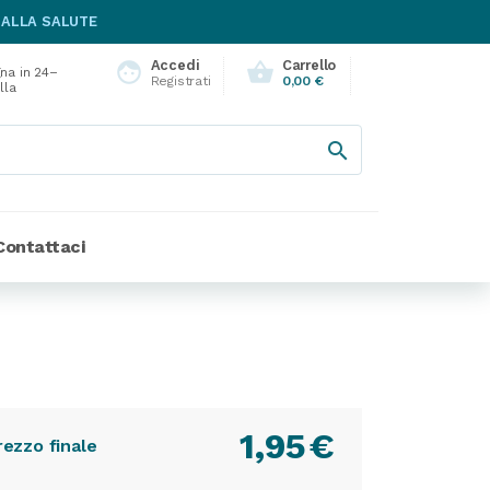
 ALLA SALUTE
Accedi
Carrello
face
shopping_basket
na in 24–
Registrati
0,00 €
lla

Contattaci
1,95
€
rezzo finale