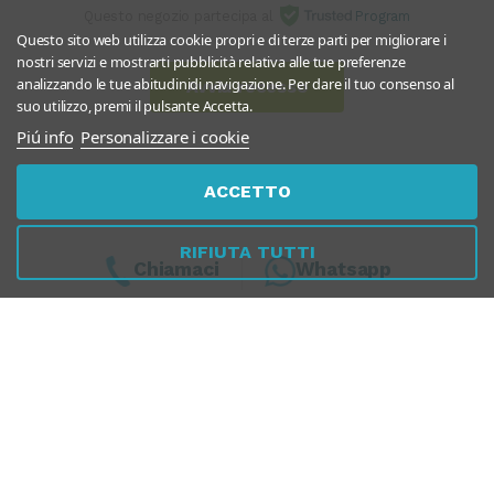
Questo negozio partecipa al
Program
Questo sito web utilizza cookie propri e di terze parti per migliorare i
nostri servizi e mostrarti pubblicità relativa alle tue preferenze
analizzando le tue abitudinidi navigazione. Per dare il tuo consenso al
Avvia recesso
suo utilizzo, premi il pulsante Accetta.
Piú info
Personalizzare i cookie
ACCETTO
RIFIUTA TUTTI
Chiamaci
Whatsapp
Dal Lunedì al Venerdì
10:00 - 13:00 / 17.00 - 19.30