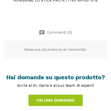
SUNISSIME LO STICK PROTETTIVO SPF50 10 G
chat
Commenti (0)
Nessuna recensione al momento.
Hai domande su questo prodotto?
Scrivi al Dr. Dario e al suo team di esperti