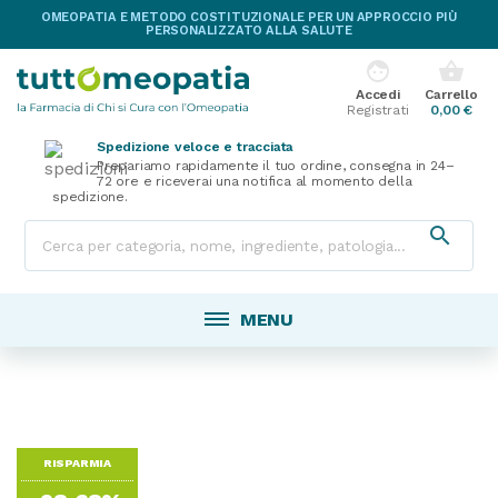
OMEOPATIA E METODO COSTITUZIONALE PER UN APPROCCIO PIÙ
PERSONALIZZATO ALLA SALUTE
face
shopping_basket
Accedi
Carrello
Registrati
0,00 €
Spedizione veloce e tracciata
Prepariamo rapidamente il tuo ordine, consegna in 24–
72 ore e riceverai una notifica al momento della
spedizione.

MENU
RISPARMIA