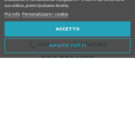
suo utilizzo, premi il pulsante Accetta.
Piú info
Personalizzare i cookie
ACCETTO
Chiamaci
Whatsapp
RIFIUTA TUTTI
Dal Lunedì al Venerdì
10:00 - 13:00 / 17.00 - 19.30