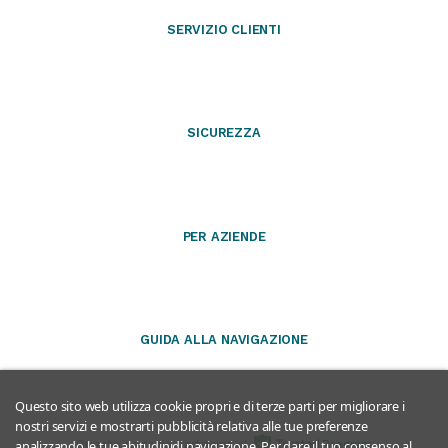
SERVIZIO CLIENTI
SICUREZZA
PER AZIENDE
GUIDA ALLA NAVIGAZIONE
Questo sito web utilizza cookie propri e di terze parti per migliorare i
nostri servizi e mostrarti pubblicità relativa alle tue preferenze
Questo negozio partecipa al
Program
analizzando le tue abitudinidi navigazione. Per dare il tuo consenso al