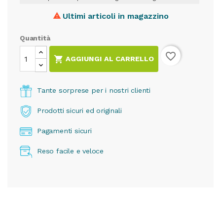
Ultimi articoli in magazzino

Quantità
favorite_border

AGGIUNGI AL CARRELLO
Tante sorprese per i nostri clienti
Prodotti sicuri ed originali
Pagamenti sicuri
Reso facile e veloce