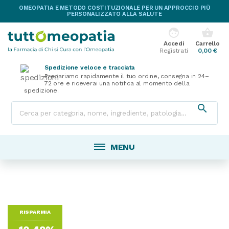
OMEOPATIA E METODO COSTITUZIONALE PER UN APPROCCIO PIÙ
PERSONALIZZATO ALLA SALUTE
face
shopping_basket
Accedi
Carrello
Registrati
0,00 €
Spedizione veloce e tracciata
Prepariamo rapidamente il tuo ordine, consegna in 24–
72 ore e riceverai una notifica al momento della
spedizione.

MENU
RISPARMIA