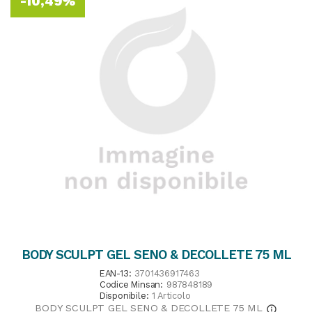
-10,49%
BODY SCULPT GEL SENO & DECOLLETE 75 ML
EAN-13:
3701436917463
Codice Minsan:
987848189
Disponibile:
1 Articolo
BODY SCULPT GEL SENO & DECOLLETE 75 ML
info_outline