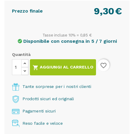
9,30
€
Prezzo finale
Tasse incluse 10% =
0,85 €
Disponibile con consegna in 5 / 7 giorni
check_circle
Quantità
favorite_border

AGGIUNGI AL CARRELLO
Tante sorprese per i nostri clienti
Prodotti sicuri ed originali
Pagamenti sicuri
Reso facile e veloce