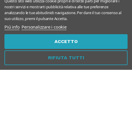
Questo sito web utilizza cookie propri e di terze parti per migliorare i
nostri servizi e mostrarti pubblicità relativa alle tue preferenze
analizzando le tue abitudinidi navigazione. Per dare il tuo consenso al
suo utilizzo, premi il pulsante Accetta.
Piú info
Personalizzare i cookie
SERVIZIO CLIENTI
ACCETTO
RIFIUTA TUTTI
SICUREZZA
PER AZIENDE