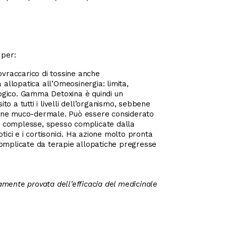
 per:
sovraccarico di tossine anche
allopatica all’Omeosinergia: limita,
logico. Gamma Detoxina è quindi un
o a tutti i livelli dell’organismo, sebbene
vazione muco-dermale. Può essere considerato
to complesse, spesso complicate dalla
otici e i cortisonici. Ha azione molto pronta
 complicate da terapie allopatiche pregresse
icamente provata dell'efficacia del medicinale