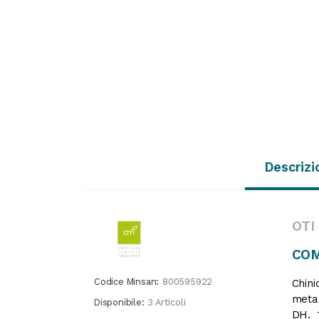
Descrizi
OTI
COM
Codice Minsan:
800595922
Chini
metal
Disponibile:
3 Articoli
DH. 1