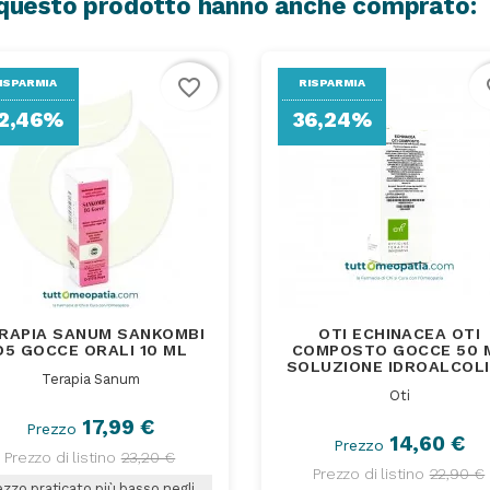
o questo prodotto hanno anche comprato:
favorite_border
fa
ISPARMIA
RISPARMIA
2,46%
36,24%
RAPIA SANUM SANKOMBI
OTI ECHINACEA OTI
D5 GOCCE ORALI 10 ML
COMPOSTO GOCCE 50 
SOLUZIONE IDROALCOL
Terapia Sanum
Oti
17,99 €
Prezzo
14,60 €
Prezzo
Prezzo di listino
23,20 €
Prezzo di listino
22,90 €
zzo praticato più basso negli