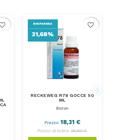
vorite_border
favorite_border
RISPARMIA
31,68%
RECKEWEG R78 GOCCE 50
ML
ML
ICA
Boiron
18,31 €
Prezzo
Prezzo di listino
26,80 €