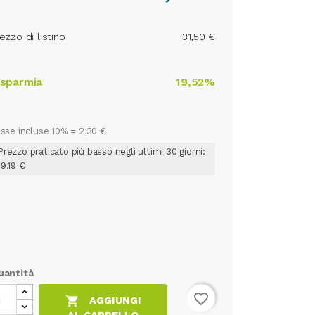
ezzo di listino
31,50 €
isparmia
19,52%
sse incluse 10% =
2,30 €
Prezzo praticato più basso negli ultimi 30 giorni:
19.19 €
uantità
favorite_border

AGGIUNGI
AL CARRELLO