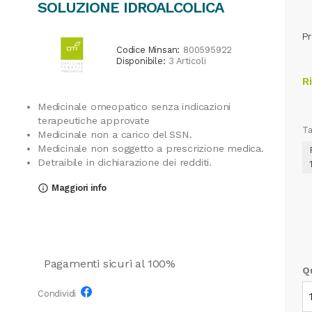
SOLUZIONE IDROALCOLICA
Pr
Codice Minsan:
800595922
Disponibile:
3 Articoli
R
Medicinale omeopatico senza indicazioni
terapeutiche approvate
Ta
Medicinale non a carico del SSN.
Medicinale non soggetto a prescrizione medica.
Detraibile in dichiarazione dei redditi.
Maggiori info
info_outline
Pagamenti sicuri al 100%
Q
Condividi