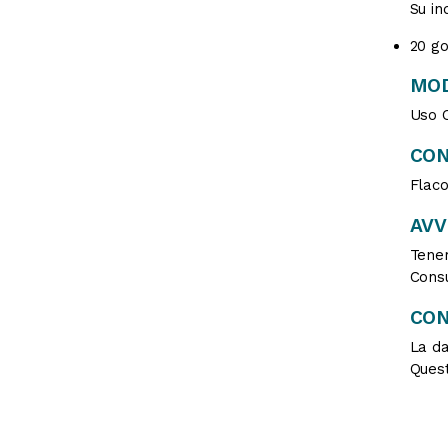
Su in
20 go
MOD
Uso O
CON
Flac
AV
Tener
Consu
CON
La da
Quest