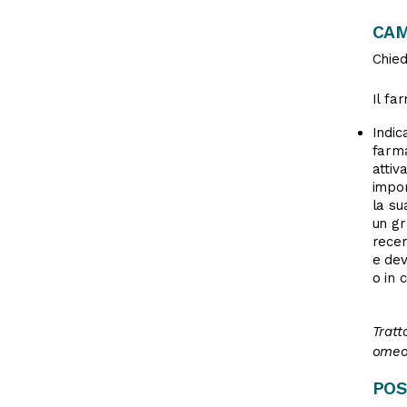
CAM
Chied
Il fa
Indic
farma
attiv
impor
la su
un gr
recen
e dev
o in 
Tratt
omeop
POS