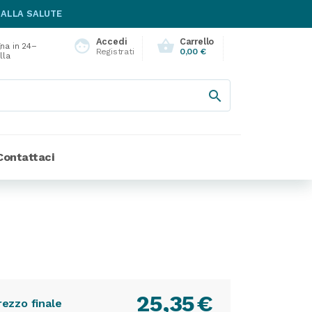
 ALLA SALUTE
Accedi
Carrello
face
shopping_basket
na in 24–
Registrati
0,00 €
lla

Contattaci
25,35
€
rezzo finale