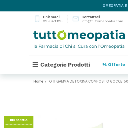
OMEOPATIA E
Chiamaci
Contattaci
phone_android

099 971 1195
info@tuttomeopatia.com
Categorie Prodotti
% Offerte
Home
OTI GAMMA DETOXINA COMPOSTO GOCCE 50
RISPARMIA