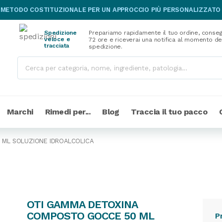
 METODO COSTITUZIONALE PER UN APPROCCIO PIÙ PERSONALIZZATO
Spedizione
Prepariamo rapidamente il tuo ordine, conseg
veloce e
72 ore e riceverai una notifica al momento de
tracciata
spedizione.
Marchi
Rimedi per...
Blog
Traccia il tuo pacco
 ML SOLUZIONE IDROALCOLICA
OTI GAMMA DETOXINA
COMPOSTO GOCCE 50 ML
P