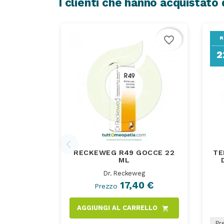
I clienti che hanno acquistat
favorite_border
R
2
RECKEWEG R49 GOCCE 22
TE
ML
Dr. Reckeweg
17,40 €
Prezzo
AGGIUNGI AL CARRELLO
shopping_cart
Pre