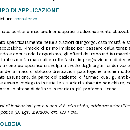
PO DI APPLICAZIONE
ici una
consulenza
rmaco contiene medicinali omeopatici tradizionalmente utilizzati
ato specificatamente nelle situazioni di ingorgo, catarrosità e 
cologiche. Rimedio di primo impiego per passare dalla terapia 
ando e depurando l’organismo, gli effetti del rebound farmaco
tantissimo farmaco utile nelle fasi di impregnazione e di deposit
a azione più specifica si svolga a livello degli organi di deri
ande farmaco di sblocco di situazioni patologiche, anche mol
te assunzione, da parte del paziente, di farmaci quali gli antibi
e essere impiegato in tutte le situazioni subacute non chiare,
corso, in attesa di definire in maniera più profonda il caso.
asi di indicazioni per cui non vi è, allo stato, evidenza scientif
atico (D. Lgs. 219/2006 art. 120 1 bis).
OLOGIA