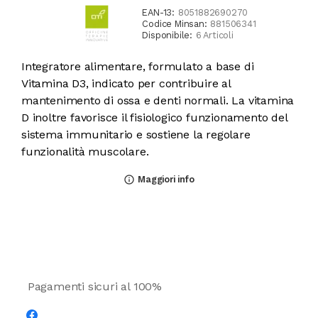
EAN-13:
8051882690270
Codice Minsan:
881506341
Disponibile:
6 Articoli
Integratore alimentare, formulato a base di
Vitamina D3, indicato per contribuire al
mantenimento di ossa e denti normali. La vitamina
D inoltre favorisce il fisiologico funzionamento del
sistema immunitario e sostiene la regolare
funzionalità muscolare.
Maggiori info
info_outline
Pagamenti sicuri al 100%