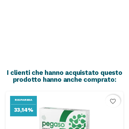
I clienti che hanno acquistato questo
prodotto hanno anche comprato:
favorite_border
RISPARMIA
33,14%