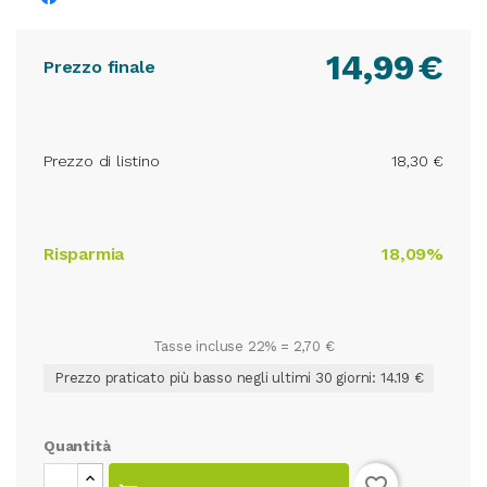
14,99
€
Prezzo finale
Prezzo di listino
18,30 €
Risparmia
18,09%
Tasse incluse 22% =
2,70 €
Prezzo praticato più basso negli ultimi 30 giorni: 14.19 €
Quantità
favorite_border