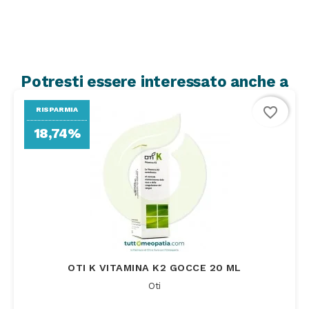
Potresti essere interessato anche a
favorite_border
RISPARMIA
18,74%
OTI K VITAMINA K2 GOCCE 20 ML
Oti