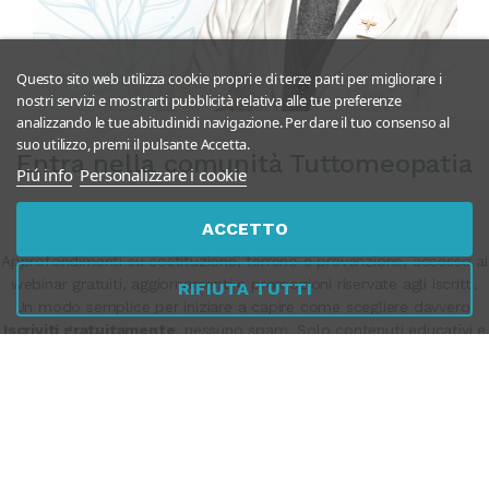
Questo sito web utilizza cookie propri e di terze parti per migliorare i
nostri servizi e mostrarti pubblicità relativa alle tue preferenze
analizzando le tue abitudinidi navigazione. Per dare il tuo consenso al
suo utilizzo, premi il pulsante Accetta.
Entra nella comunità Tuttomeopatia
Piú info
Personalizzare i cookie
Ricevi contenuti per comprendere meglio il tuo organismo e
ACCETTO
orientarti in modo più consapevole.
Approfondimenti su costituzione, terreno e prevenzione, accesso ai
webinar gratuiti, aggiornamenti e promozioni riservate agli iscritti.
RIFIUTA TUTTI
Un modo semplice per iniziare a capire come scegliere davvero.
Iscriviti gratuitamente
, nessuno spam. Solo contenuti educativi e
aggiornamenti sui webinar.
Puoi disiscriverti in qualsiasi momento.
ISCRIVITI