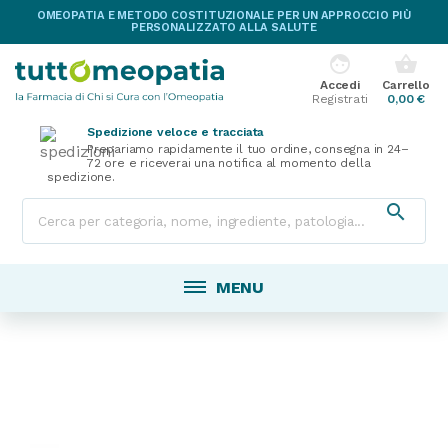
OMEOPATIA E METODO COSTITUZIONALE PER UN APPROCCIO PIÙ
PERSONALIZZATO ALLA SALUTE
face
shopping_basket
Accedi
Carrello
Registrati
0,00 €
Spedizione veloce e tracciata
Prepariamo rapidamente il tuo ordine, consegna in 24–
72 ore e riceverai una notifica al momento della
spedizione.

MENU