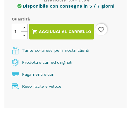
Tasse incluse 10% =
2,36 €
Disponibile con consegna in 5 / 7 giorni
check_circle
Quantità
favorite_border

AGGIUNGI AL CARRELLO
Tante sorprese per i nostri clienti
Prodotti sicuri ed originali
Pagamenti sicuri
Reso facile e veloce