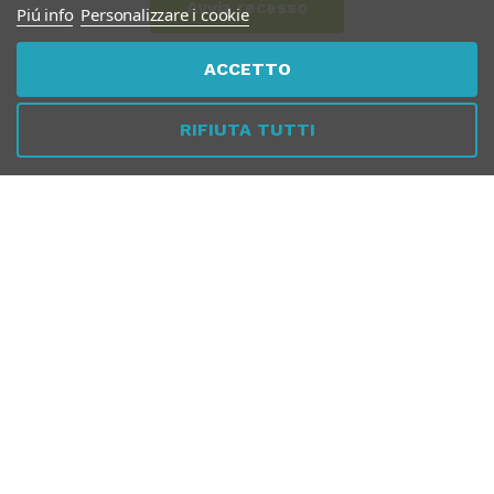
Avvia recesso
Piú info
Personalizzare i cookie
ACCETTO
RIFIUTA TUTTI
Chiamaci
Whatsapp
Dal Lunedì al Venerdì
10:00 - 13:00 / 17.00 - 19.30