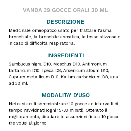
VANDA 39 GOCCE ORALI 30 ML
DESCRIZIONE
Medicinale omeopatico usato per trattare l'asma
bronchiale, la bronchite asmatica, la tosse stizzosa e
in caso di difficoltà respiratoria.
INGREDIENTI
Sambucus nigra D10, Moschus D10, Antimonium
tartaricum D10, Ipeca D8, Arsenicum album D10,
Cuprum metallicum D10, Kalium carbonicum D8, ana
ad 30 ml.
MODALITA' D'USO
Nei casi acuti somministrare 10 gocce ad intervalli di
tempo ravvicinati (ogni 15-30 minuti). Ottenuto il
miglioramento, diradare le assunzioni fino a 10 gocce
tre volte al giorno.