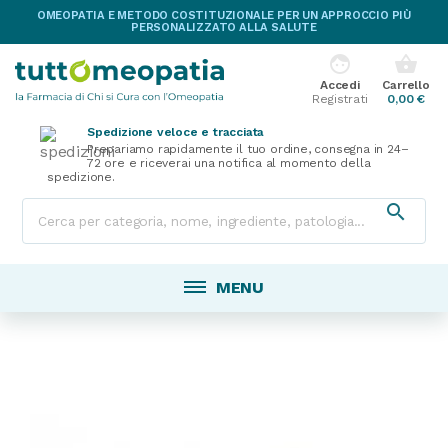
OMEOPATIA E METODO COSTITUZIONALE PER UN APPROCCIO PIÙ
PERSONALIZZATO ALLA SALUTE
face
shopping_basket
Accedi
Carrello
Registrati
0,00 €
Spedizione veloce e tracciata
Prepariamo rapidamente il tuo ordine, consegna in 24–
72 ore e riceverai una notifica al momento della
spedizione.

MENU