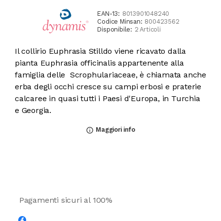
EAN-13:
8013901048240
Codice Minsan:
800423562
Disponibile:
2 Articoli
Il collirio Euphrasia Stilldo viene ricavato dalla
pianta Euphrasia officinalis appartenente alla
famiglia delle Scrophulariaceae, è chiamata anche
erba degli occhi cresce su campi erbosi e praterie
calcaree in quasi tutti i Paesi d'Europa, in Turchia
e Georgia.
Maggiori info
info_outline
Pagamenti sicuri al 100%