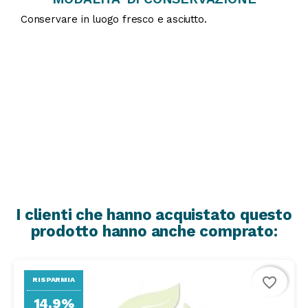
Conservare in luogo fresco e asciutto.
I clienti che hanno acquistato questo
prodotto hanno anche comprato:
favorite_border
RISPARMIA
14,9%