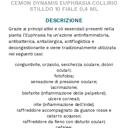
CEMON DYNAMIS EUPHRASIA COLLIRIO
STILLDO 10 FIALE 0,4 ML
DESCRIZIONE
Grazie ai principi attivi e oli essenziali presenti nella
pianta l'Euphrasia ha un'azione antinfiammatoria,
antibatterica, antiallergica, antiflogistica e
decongestionante e viene tradizionalmente utilizzata
nei seguenti casi:
congiuntivite, orzaiolo, secchezza oculare, dolori
oculari;
fotofobia;
sensazione di pressione oculare;
lacrimazione;
blefarite (infiammazione delle palpebre);
ulcere corneali;
irite (infiammazione dell'iride);
raffreddore accompagnato da guance rosse e
catarro acquoso;
raffreddore da fieno con disturbi oculari;
cefalee;