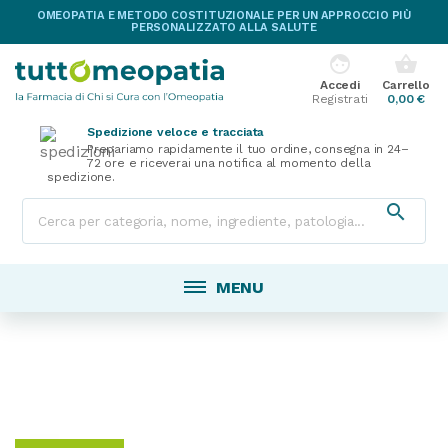
OMEOPATIA E METODO COSTITUZIONALE PER UN APPROCCIO PIÙ
PERSONALIZZATO ALLA SALUTE
face
shopping_basket
Accedi
Carrello
Registrati
0,00 €
Spedizione veloce e tracciata
Prepariamo rapidamente il tuo ordine, consegna in 24–
72 ore e riceverai una notifica al momento della
spedizione.

MENU