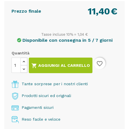
11,40
€
Prezzo finale
Tasse incluse 10% =
1,04 €
Disponibile con consegna in 5 / 7 giorni
check_circle
Quantità
favorite_border

AGGIUNGI AL CARRELLO
Tante sorprese per i nostri clienti
Prodotti sicuri ed originali
Pagamenti sicuri
Reso facile e veloce