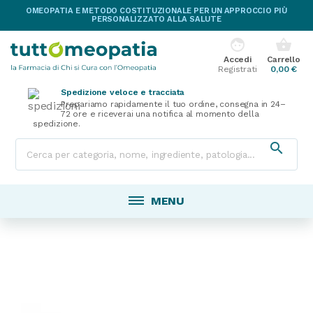
OMEOPATIA E METODO COSTITUZIONALE PER UN APPROCCIO PIÙ
PERSONALIZZATO ALLA SALUTE
face
shopping_basket
Accedi
Carrello
Registrati
0,00 €
Spedizione veloce e tracciata
Prepariamo rapidamente il tuo ordine, consegna in 24–
72 ore e riceverai una notifica al momento della
spedizione.

MENU