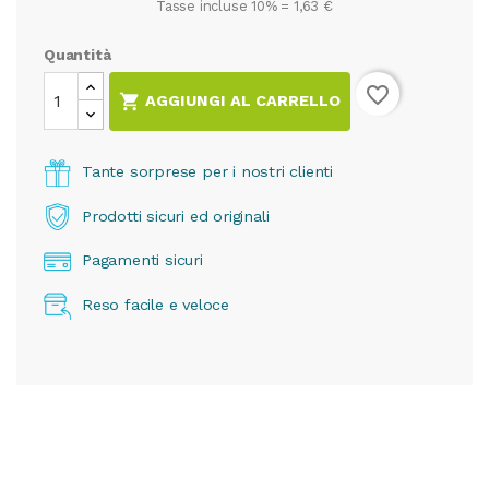
Tasse incluse 10% =
1,63 €
Quantità
favorite_border

AGGIUNGI AL CARRELLO
Tante sorprese per i nostri clienti
Prodotti sicuri ed originali
Pagamenti sicuri
Reso facile e veloce