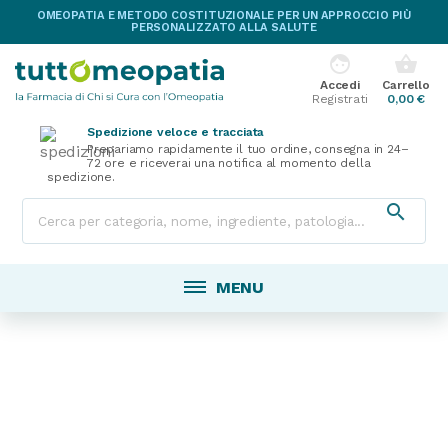
OMEOPATIA E METODO COSTITUZIONALE PER UN APPROCCIO PIÙ
PERSONALIZZATO ALLA SALUTE
face
shopping_basket
Accedi
Carrello
Registrati
0,00 €
Spedizione veloce e tracciata
Prepariamo rapidamente il tuo ordine, consegna in 24–
72 ore e riceverai una notifica al momento della
spedizione.

MENU