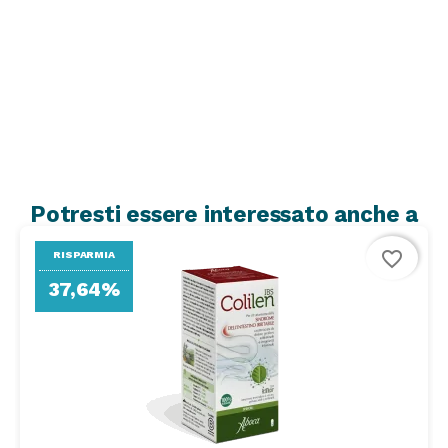
Potresti essere interessato anche a
favorite_border
RISPARMIA
37,64%