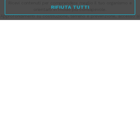
Ricevi contenuti per comprendere meglio il tuo organismo e
RIFIUTA TUTTI
orientarti in modo più consapevole.
Approfondimenti su costituzione, terreno e prevenzione, accesso ai
webinar gratuiti, aggiornamenti e promozioni riservate agli iscritti.
Un modo semplice per iniziare a capire come scegliere davvero.
Iscriviti gratuitamente
, nessuno spam. Solo contenuti educativi e
aggiornamenti sui webinar.
Puoi disiscriverti in qualsiasi momento.
ISCRIVITI
TUTTOMEOPATIA.COM