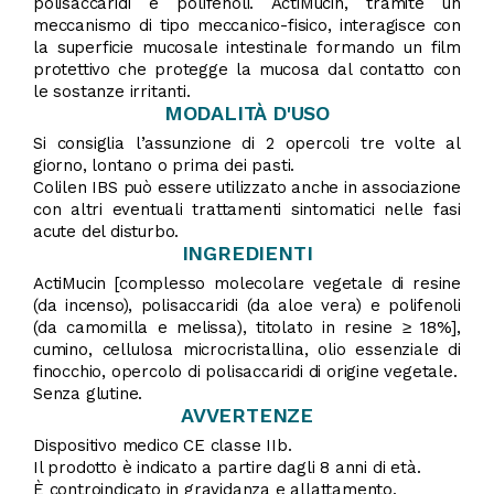
polisaccaridi e polifenoli. ActiMucin, tramite un
meccanismo di tipo meccanico-fisico, interagisce con
la superficie mucosale intestinale formando un film
protettivo che protegge la mucosa dal contatto con
le sostanze irritanti.
MODALITÀ D'USO
Si consiglia l’assunzione di 2 opercoli tre volte al
giorno, lontano o prima dei pasti.
Colilen IBS può essere utilizzato anche in associazione
con altri eventuali trattamenti sintomatici nelle fasi
acute del disturbo.
INGREDIENTI
ActiMucin [complesso molecolare vegetale di resine
(da incenso), polisaccaridi (da aloe vera) e polifenoli
(da camomilla e melissa), titolato in resine ≥ 18%],
cumino, cellulosa microcristallina, olio essenziale di
finocchio, opercolo di polisaccaridi di origine vegetale.
Senza glutine.
AVVERTENZE
Dispositivo medico CE classe IIb.
Il prodotto è indicato a partire dagli 8 anni di età.
È controindicato in gravidanza e allattamento.