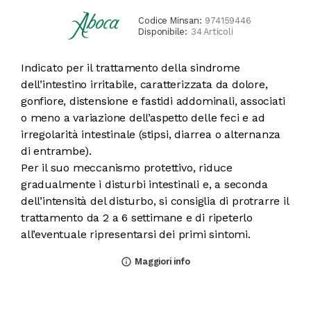
Codice Minsan:
974159446
Disponibile:
34 Articoli
Indicato per il trattamento della sindrome
dell’intestino irritabile, caratterizzata da dolore,
gonfiore, distensione e fastidi addominali, associati
o meno a variazione dell’aspetto delle feci e ad
irregolarità intestinale (stipsi, diarrea o alternanza
di entrambe).
Per il suo meccanismo protettivo, riduce
gradualmente i disturbi intestinali e, a seconda
dell’intensità del disturbo, si consiglia di protrarre il
trattamento da 2 a 6 settimane e di ripeterlo
all’eventuale ripresentarsi dei primi sintomi.
Maggiori info
info_outline