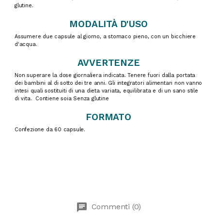
glutine.​​
MODALITÀ D'USO
Assumere due capsule al giorno, a stomaco pieno, con un bicchiere
d'acqua.
AVVERTENZE
Non superare la dose giornaliera indicata. Tenere fuori dalla portata
dei bambini al di sotto dei tre anni. Gli integratori alimentari non vanno
intesi quali sostituiti di una dieta variata, equilibrata e di un sano stile
di vita. Contiene soia Senza glutine​
FORMATO
Confezione da 60 capsule.
chat
Commenti (0)