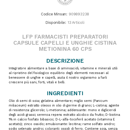
Codice Minsan:
909893238
Disponibile:
13 Articoli
LFP FARMACISTI PREPARATORI
CAPSULE CAPELLI E UNGHIE CISTINA
METIONINA 60 CPS
DESCRIZIONE
Integratore alimentare a base di aminoacidi, vitamine e minerali utili
al ripristino del fisiologico equilibrio degli elementi necessari al
benessere di unghie e capelli, aiuta il nostro organismo a farli
crescere più sani, forti, vitali e belli.
INGREDIENTI
Olio di semi di soia; gelatina alimentare; miglio semi (Panicum
miliaceum) estratto oleoso in olio di germe di grano; L-cistina; agente
di resistenza: glicerolo; L-metionina; addensante: mono e digliceridi
degli acidi grassi; serenoa repens estratto alcolico da frutto; D-biotina
1% in calcio fosfato bibasico; D-L-alfa-tocoferil acetato (vitamina E
acetato); zinco ossido; emulsionante: lecitina; rame solfato anidro;
sodio selenato anidro; coloranti: ossidi di ferro. Contiene soia, senza