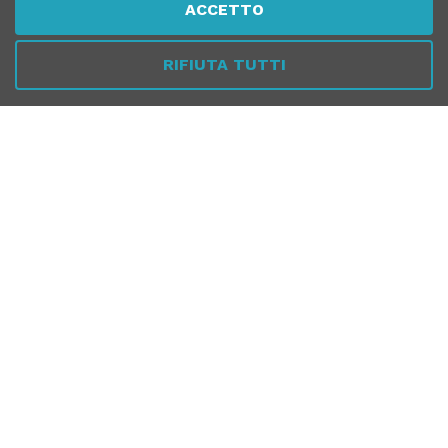
ACCETTO
RIFIUTA TUTTI
Chiamaci
Whatsapp
Dal Lunedì al Venerdì
10:00 - 13:00 / 17.00 - 19.30