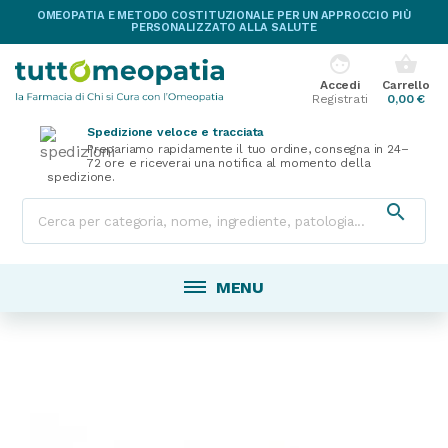
OMEOPATIA E METODO COSTITUZIONALE PER UN APPROCCIO PIÙ
PERSONALIZZATO ALLA SALUTE
face
shopping_basket
Accedi
Carrello
Registrati
0,00 €
Spedizione veloce e tracciata
Prepariamo rapidamente il tuo ordine, consegna in 24–
72 ore e riceverai una notifica al momento della
spedizione.

MENU