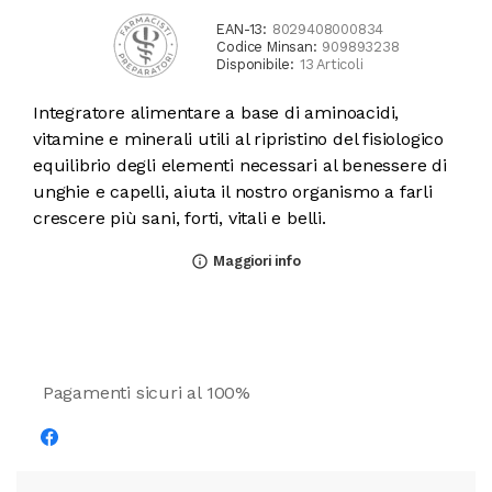
EAN-13:
8029408000834
Codice Minsan:
909893238
Disponibile:
13 Articoli
Integratore alimentare a base di aminoacidi,
vitamine e minerali utili al ripristino del fisiologico
equilibrio degli elementi necessari al benessere di
unghie e capelli, aiuta il nostro organismo a farli
crescere più sani, forti, vitali e belli.
Maggiori info
info_outline
Pagamenti sicuri al 100%