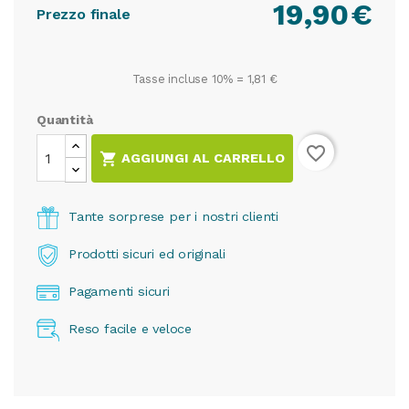
19,90
€
Prezzo finale
Tasse incluse 10% =
1,81 €
Quantità
favorite_border

AGGIUNGI AL CARRELLO
Tante sorprese per i nostri clienti
Prodotti sicuri ed originali
Pagamenti sicuri
Reso facile e veloce