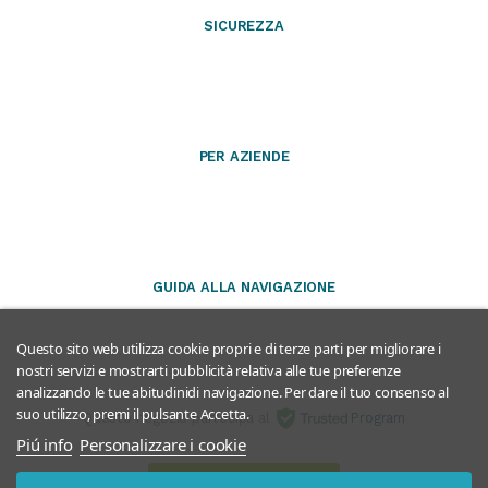
SICUREZZA
PER AZIENDE
GUIDA ALLA NAVIGAZIONE
Questo sito web utilizza cookie propri e di terze parti per migliorare i
nostri servizi e mostrarti pubblicità relativa alle tue preferenze
analizzando le tue abitudinidi navigazione. Per dare il tuo consenso al
suo utilizzo, premi il pulsante Accetta.
Questo negozio partecipa al
Program
Piú info
Personalizzare i cookie
Avvia recesso