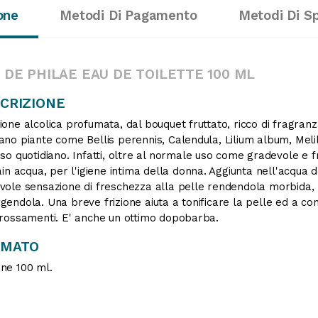
one
Metodi Di Pagamento
Metodi Di S
 DE PHILAE EAU DE TOILETTE 100 ML
CRIZIONE
ione alcolica profumata, dal bouquet fruttato, ricco di fragran
ano piante come Bellis perennis, Calendula, Lilium album, Melil
uso quotidiano. Infatti, oltre al normale uso come gradevole e f
tain acqua, per l'igiene intima della donna. Aggiunta nell'acqua d
vole sensazione di freschezza alla pelle rendendola morbida
gendola. Una breve frizione aiuta a tonificare la pelle ed a co
rrossamenti. E' anche un ottimo dopobarba.
RMATO
ne 100 ml.