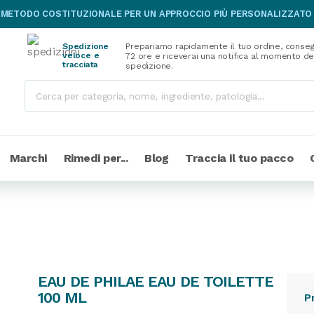
 METODO COSTITUZIONALE PER UN APPROCCIO PIÙ PERSONALIZZATO
Spedizione
Prepariamo rapidamente il tuo ordine, conseg
veloce e
72 ore e riceverai una notifica al momento de
tracciata
spedizione.
Marchi
Rimedi per...
Blog
Traccia il tuo pacco
EAU DE PHILAE EAU DE TOILETTE
100 ML
P