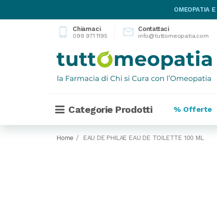
OMEOPATIA E
Chiamaci
Contattaci
phone_android

099 971 1195
info@tuttomeopatia.com
Categorie Prodotti
% Offerte
Home
EAU DE PHILAE EAU DE TOILETTE 100 ML