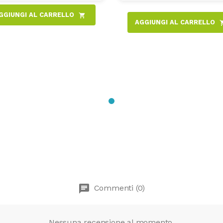
GGIUNGI AL CARRELLO
shopping_cart
AGGIUNGI AL CARRELLO
shoppi
chat
Commenti (0)
Nessuna recensione al momento.