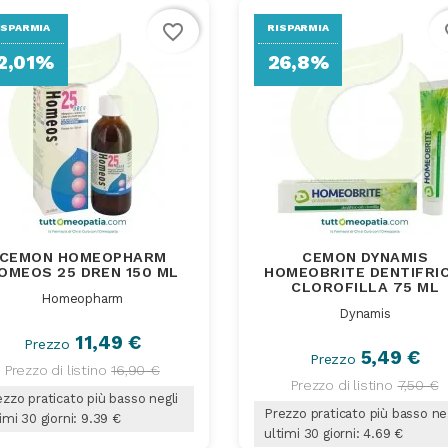
favorite_border
fa
ISPARMIA
RISPARMIA
2,01%
26,8%
CEMON HOMEOPHARM
CEMON DYNAMIS
OMEOS 25 DREN 150 ML
HOMEOBRITE DENTIFRIC
CLOROFILLA 75 ML
Homeopharm
Dynamis
11,49 €
Prezzo
5,49 €
Prezzo
Prezzo di listino
16,90 €
Prezzo di listino
7,50 €
zzo praticato più basso negli
Prezzo praticato più basso ne
imi 30 giorni: 9.39 €
ultimi 30 giorni: 4.69 €