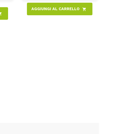
AGGIUNGI AL CARRELLO
shopping_cart
ng_cart