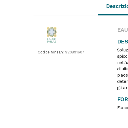
Descrizi
EAU
DES
Soluz
Codice Minsan:
920891607
spicc
nell'
dilui
piace
deter
gli a
FO
Flaco