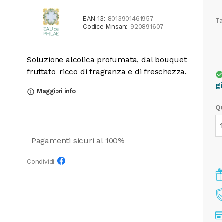
EAN-13:
8013901461957
Ta
Codice Minsan:
920891607
Soluzione alcolica profumata, dal bouquet
fruttato, ricco di fragranza e di freschezza.
check_cir
g
Maggiori info
info_outline
Q
Pagamenti sicuri al 100%
Condividi