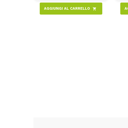
AGGIUNGI AL CARRELLO
A
shopping_cart