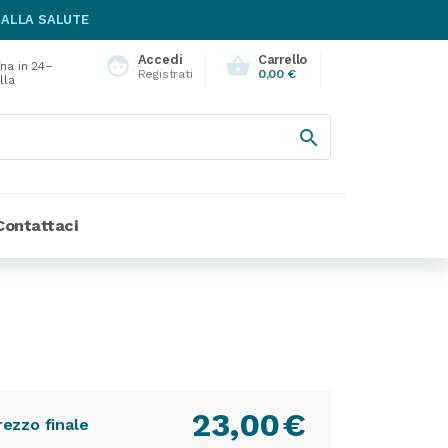
 ALLA SALUTE
Accedi
Carrello
face
shopping_basket
na in 24–
Registrati
0,00 €
lla

Contattaci
23,00
€
rezzo finale