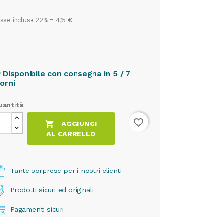
sse incluse 22% =
4,15 €
Disponibile con consegna in 5 / 7
cle
iorni
uantità
favorite_border

AGGIUNGI
AL CARRELLO
Tante sorprese per i nostri clienti
Prodotti sicuri ed originali
Pagamenti sicuri