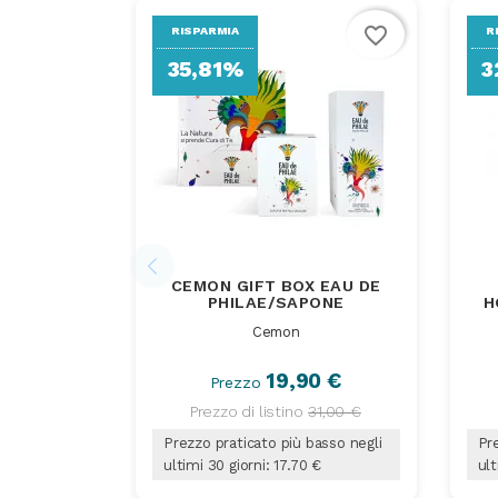
favorite_border
RISPARMIA
R
35,81%
3
CEMON GIFT BOX EAU DE
PHILAE/SAPONE
H
Cemon
19,90 €
Prezzo
Prezzo di listino
31,00 €
Prezzo praticato più basso negli
Pre
ultimi 30 giorni: 17.70 €
ult