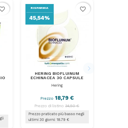
vorite_border
favorite_border
RISPARMIA
45,54%
HERING BIOFLUINUM
IO
ECHINACEA 30 CAPSULE
Hering
18,79 €
Prezzo
Prezzo di listino
34,50 €
Prezzo praticato più basso negli
gli
ultimi 30 giorni: 18.79 €