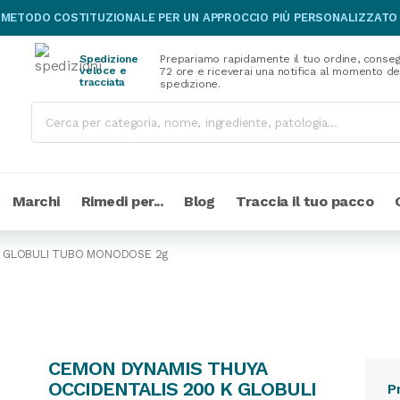
 METODO COSTITUZIONALE PER UN APPROCCIO PIÙ PERSONALIZZATO
Spedizione
Prepariamo rapidamente il tuo ordine, conseg
veloce e
72 ore e riceverai una notifica al momento de
tracciata
spedizione.
Marchi
Rimedi per...
Blog
Traccia il tuo pacco
K GLOBULI TUBO MONODOSE 2g
CEMON DYNAMIS THUYA
OCCIDENTALIS 200 K GLOBULI
P