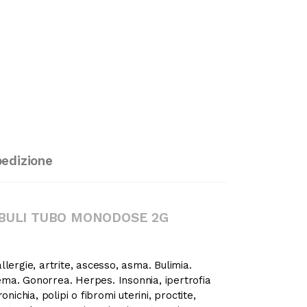
pedizione
OBULI TUBO MONODOSE 2G
llergie, artrite, ascesso, asma. Bulimia.
czema. Gonorrea. Herpes. Insonnia, ipertrofia
nichia, polipi o fibromi uterini, proctite,