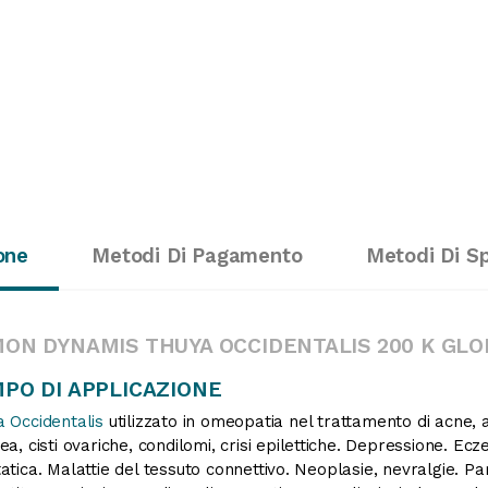
one
Metodi Di Pagamento
Metodi Di S
ON DYNAMIS THUYA OCCIDENTALIS 200 K GL
PO DI APPLICAZIONE
 Occidentalis
utilizzato in omeopatia nel trattamento di acne, a
ea, cisti ovariche, condilomi, crisi epilettiche. Depressione. E
atica. Malattie del tessuto connettivo. Neoplasie, nevralgie. Paro