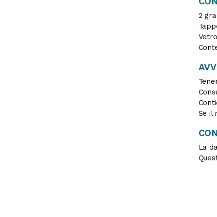
CON
2 gra
Tappo
Vetro
Conte
AV
Tener
Consu
Conti
Se il
CON
La da
Quest