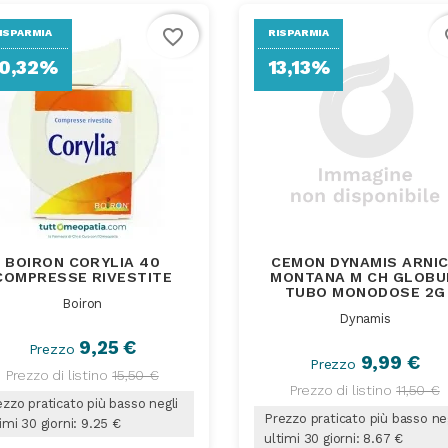
favorite_border
fa
ISPARMIA
RISPARMIA
0,32%
13,13%
BOIRON CORYLIA 40
CEMON DYNAMIS ARNI
COMPRESSE RIVESTITE
MONTANA M CH GLOBU
TUBO MONODOSE 2G
Boiron
Dynamis
9,25 €
Prezzo
9,99 €
Prezzo
Prezzo di listino
15,50 €
Prezzo di listino
11,50 €
zzo praticato più basso negli
Prezzo praticato più basso ne
imi 30 giorni: 9.25 €
ultimi 30 giorni: 8.67 €