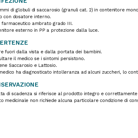
FEZIONE
mmi di globuli di saccarosio (granuli cat. 2) in contenitore mon
 con dosatore interno.
 farmaceutico ambrato grado III.
nitore esterno in PP a protezione dalla luce.
VERTENZE
e fuori dalla vista e dalla portata dei bambini.
ltare il medico se i sintomi persistono.
ene Saccarosio e Lattosio.
 medico ha diagnosticato intolleranza ad alcuni zuccheri, lo co
SERVAZIONE
ta di scadenza si riferisce al prodotto integro e correttament
o medicinale non richiede alcuna particolare condizione di con