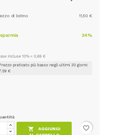
ezzo di listino
11,50 €
isparmia
34%
sse incluse 10% =
0,69 €
Prezzo praticato più basso negli ultimi 30 giorni:
7.59 €
uantità
favorite_border

AGGIUNGI
AL CARRELLO