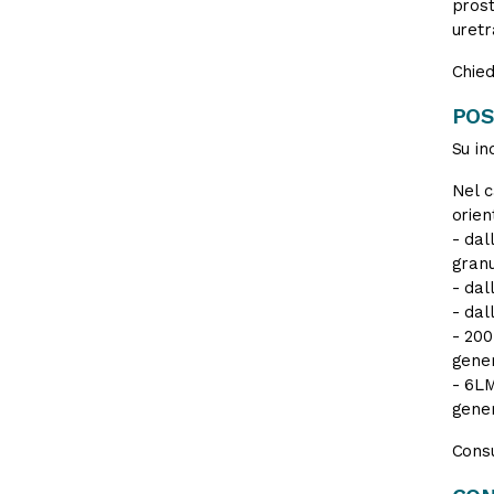
prost
uretr
Chied
POS
Su in
Nel c
orien
- dal
granu
- dal
- dal
- 200
gener
- 6LM
gener
Consu