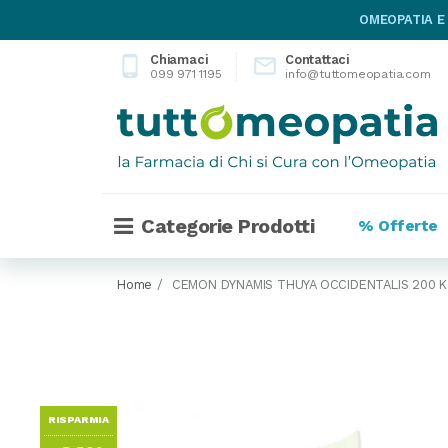
OMEOPATIA E
Chiamaci
Contattaci
phone_android

099 971 1195
info@tuttomeopatia.com
Categorie Prodotti
% Offerte
Home
CEMON DYNAMIS THUYA OCCIDENTALIS 200 
RISPARMIA