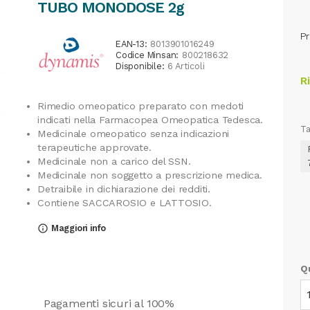
TUBO MONODOSE 2g
Pr
EAN-13:
8013901016249
Codice Minsan:
800218632
Disponibile:
6 Articoli
R
Rimedio omeopatico preparato con medoti
indicati nella Farmacopea Omeopatica Tedesca.
Ta
Medicinale omeopatico senza indicazioni
terapeutiche approvate.
Medicinale non a carico del SSN.
Medicinale non soggetto a prescrizione medica.
Detraibile in dichiarazione dei redditi.
Contiene SACCAROSIO e LATTOSIO.
Maggiori info
info_outline
Q
Pagamenti sicuri al 100%