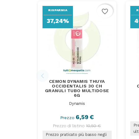
favorite_border
RISPARMIA
R
37,24%
4
CEMON DYNAMIS THUYA
OCCIDENTALIS 30 CH
GRANULI TUBO MULTIDOSE
6G
Dynamis
6,59 €
Prezzo
Pre
Prezzo di listino
10,50 €
ult
Prezzo praticato più basso negli