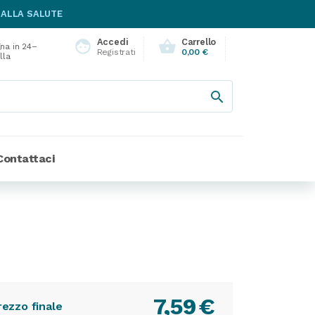
 ALLA SALUTE
Accedi
Carrello
face
shopping_basket
na in 24–
Registrati
0,00 €
lla

Contattaci
7,59
€
rezzo finale