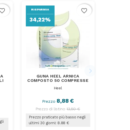
vorite_border
favorite_border
RISPARMIA
34,22%
CA
GUNA HEEL ARNICA
LI
COMPOSTO 50 COMPRESSE
Heel
8,88 €
Prezzo
Prezzo di listino
13,50 €
Prezzo praticato più basso negli
gli
ultimi 30 giorni: 8.88 €