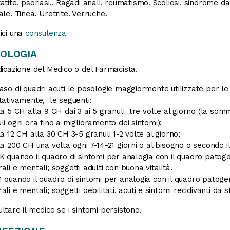
atite, psoriasi,. Ragadi anali, reumatismo. Scoliosi, sindrome da
ale. Tinea. Uretrite. Verruche.
ici una
consulenza
OLOGIA
dicazione del Medico o del Farmacista.
aso di quadri acuti le posologie maggiormente utilizzate per le 
tativamente, le seguenti:
la 5 CH alla 9 CH dai 3 ai 5 granuli tre volte al giorno (la s
li ogni ora fino a miglioramento dei sintomi);
la 12 CH alla 30 CH 3-5 granuli 1-2 volte al giorno;
la 200 CH una volta ogni 7-14-21 giorni o al bisogno o secondo i
K quando il quadro di sintomi per analogia con il quadro patogen
ali e mentali; soggetti adulti con buona vitalità.
 quando il quadro di sintomi per analogia con il quadro patogene
ali e mentali; soggetti debilitati, acuti e sintomi recidivanti da s
ltare il medico se i sintomi persistono.