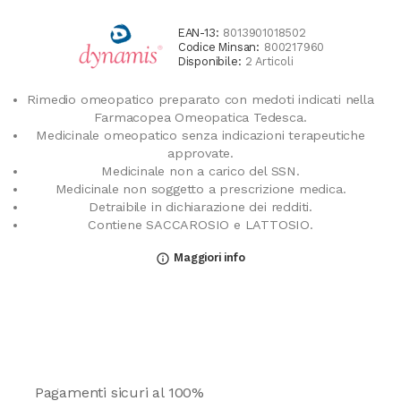
EAN-13:
8013901018502
Codice Minsan:
800217960
Disponibile:
2 Articoli
Rimedio omeopatico preparato con medoti indicati nella
Farmacopea Omeopatica Tedesca.
Medicinale omeopatico senza indicazioni terapeutiche
approvate.
Medicinale non a carico del SSN.
Medicinale non soggetto a prescrizione medica.
Detraibile in dichiarazione dei redditi.
Contiene SACCAROSIO e LATTOSIO.
Maggiori info
info_outline
Pagamenti sicuri al 100%