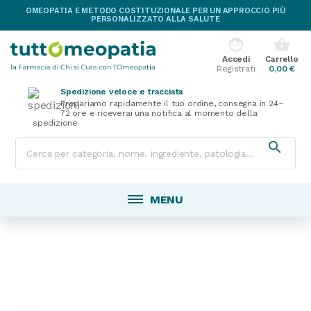
OMEOPATIA E METODO COSTITUZIONALE PER UN APPROCCIO PIÙ
PERSONALIZZATO ALLA SALUTE
face
shopping_basket
Accedi
Carrello
Registrati
0,00 €
Spedizione veloce e tracciata
Prepariamo rapidamente il tuo ordine, consegna in 24–
72 ore e riceverai una notifica al momento della
spedizione.

MENU