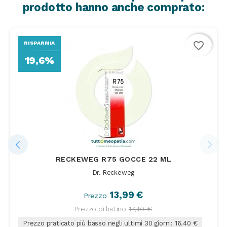
prodotto hanno anche comprato:
favorite_border
RISPARMIA
19,6%
RECKEWEG R75 GOCCE 22 ML
Dr. Reckeweg
13,99 €
Prezzo
Prezzo di listino
17,40 €
Prezzo praticato più basso negli ultimi 30 giorni: 16.40 €