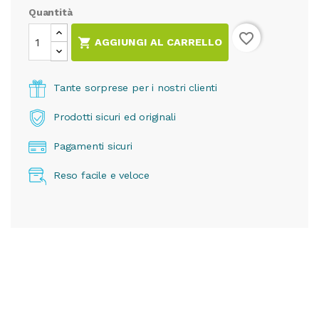
Quantità
favorite_border

AGGIUNGI AL CARRELLO
Tante sorprese per i nostri clienti
Prodotti sicuri ed originali
Pagamenti sicuri
Reso facile e veloce