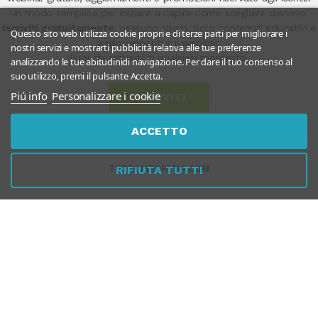
Un modo semplice per iniziare a capire come scegliere davvero.
Iscriviti gratuitamente
, nessuno spam. Solo contenuti educativi e
Questo sito web utilizza cookie propri e di terze parti per migliorare i
aggiornamenti sui webinar.
nostri servizi e mostrarti pubblicità relativa alle tue preferenze
Puoi disiscriverti in qualsiasi momento.
analizzando le tue abitudinidi navigazione. Per dare il tuo consenso al
suo utilizzo, premi il pulsante Accetta.
Piú info
Personalizzare i cookie
ISCRIVITI
ACCETTO
RIFIUTA TUTTI
TUTTOMEOPATIA.COM
SERVIZIO CLIENTI