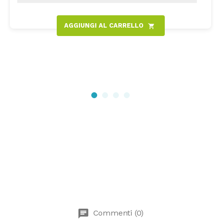
AGGIUNGI AL CARRELLO
shopping_cart
chat
Commenti (0)