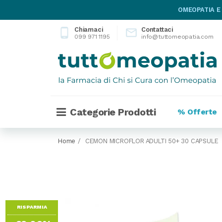
OMEOPATIA E
Chiamaci
Contattaci
phone_android

099 971 1195
info@tuttomeopatia.com
Categorie Prodotti
% Offerte
Home
CEMON MICROFLOR ADULTI 50+ 30 CAPSULE
RISPARMIA