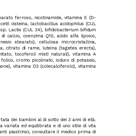
marato ferroso, nicotinamide, vitamina E (D-
cetil cisteina, lactobacillus acidophilus (CUL
bsp. Lactis (CUL 34), bifidobacterium bifidum
i calcio, coenzima Q10, acido alfa lipoico,
esio stearato), cellulosa microcristallina,
a, citrato di rame, luteina (tagetes erecta),
tato, tocoferoli misti naturali), vitamina A
o folico, cromo picolinato, ioduro di potassio,
none), vitamina D3 (colecalciferolo), vitamina
ata dei bambini al di sotto dei 3 anni di età.
a variata ed equilibrata e di uno stile di vita
i piastrinici, consultare il medico prima di