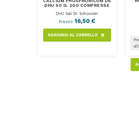
CALCIUM PHOSPHORICUM D6
H
DHU 50 G. 200 COMPRESSE
DHU Sali Dr. Schüssler
16,50 €
Prezzo
AGGIUNGI AL CARRELLO
shopping_cart
Pre
ult
A