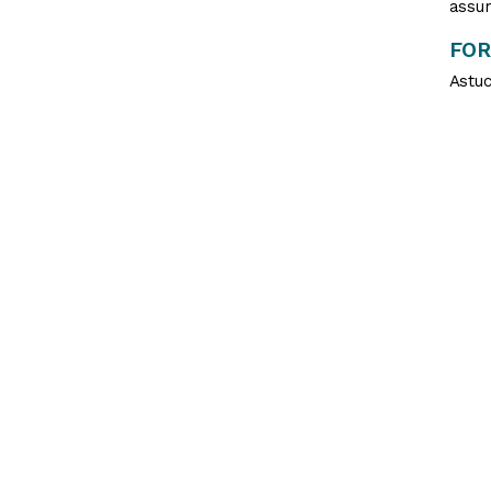
assum
FO
Astuc