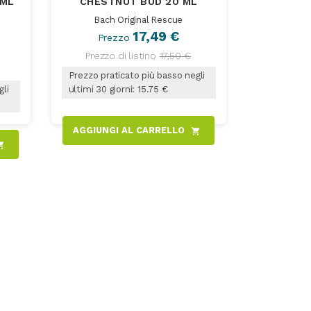
 ML
CHESTNUT BUD 20 ML
Bach Original Rescue
17,49 €
Prezzo
Prezzo di listino
17,50 €
Prezzo praticato più basso negli
gli
ultimi 30 giorni: 15.75 €
AGGIUNGI AL CARRELLO
shopping_cart
ng_cart