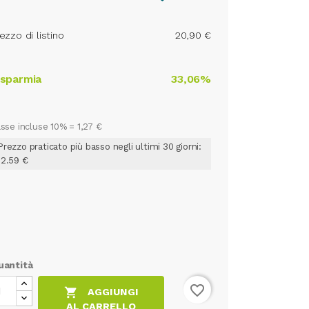
ezzo di listino
20,90 €
isparmia
33,06%
sse incluse 10% =
1,27 €
Prezzo praticato più basso negli ultimi 30 giorni:
12.59 €
uantità
favorite_border

AGGIUNGI
AL CARRELLO