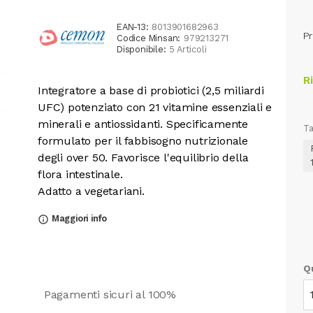
EAN-13:
8013901682963
Pr
Codice Minsan:
979213271
Disponibile:
5 Articoli
R
Integratore a base di probiotici (2,5 miliardi
UFC) potenziato con 21 vitamine essenziali e
minerali e antiossidanti. Specificamente
Ta
formulato per il fabbisogno nutrizionale
degli over 50. Favorisce l'equilibrio della
flora intestinale.
Adatto a vegetariani.
Maggiori info
info_outline
Q
Pagamenti sicuri al 100%