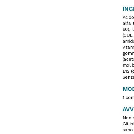
ING
Acido
alfa 
60), 
(CUL 
amido
vitam
gomma
(acet
molib
B12 (
Senz
MOD
1 com
AV
Non s
Gli i
sano.