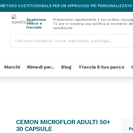
 METODO COSTITUZIONALE PER UN APPROCCIO PIÙ PERSONALIZZATO
Spedizione
Prepariamo rapidamente il tuo ordine, conseg
veloce e
72 ore e riceverai una notifica al momento de
tracciata
spedizione.
Marchi
Rimedi per...
Blog
Traccia il tuo pacco
CEMON MICROFLOR ADULTI 50+
30 CAPSULE
P