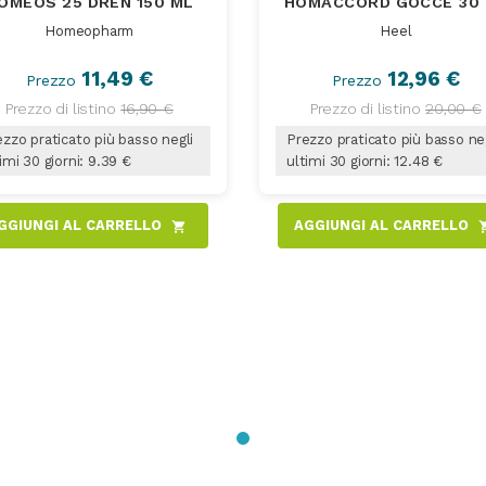
OMEOS 25 DREN 150 ML
HOMACCORD GOCCE 30
Homeopharm
Heel
11,49 €
12,96 €
Prezzo
Prezzo
Prezzo di listino
16,90 €
Prezzo di listino
20,00 €
zzo praticato più basso negli
Prezzo praticato più basso ne
imi 30 giorni: 9.39 €
ultimi 30 giorni: 12.48 €
GGIUNGI AL CARRELLO
AGGIUNGI AL CARRELLO
shopping_cart
shoppi