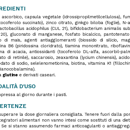
REDIENTI
 ascorbico, capsula vegetale (idrossipropilmetilcellulosa), fu
tocoferolo succinato), zinco citrato, ginkgo biloba (foglie), N-a
lactobacillus acidophilus (CUL 21), bifidobacterium animalis su
20), gluconato di manganese, fosfato bicalcico, pantotenato d
 di mais, agenti antiagglomeranti (biossido di silicio, magn
ina B6 (piridossina cloridrato), tiamina mononitrato, riboflavin
 di acacia, antiossidanti (tocoferolo DL-alfa, ascorbil-palmi
ato di retinile), saccarosio, zeaxantina (lycium chinensis), acid
dato di sodio, selelenometionina, biotina, vitamina K1 (fillochi
cianocobalamina).
a
glutine
e derivati caseari.
ALITÀ D'USO
pressa al giorno durante i pasti.
VERTENZE
uperare la dose giornaliera consigliata. Tenere fuori dalla port
ntegratori alimentari non vanno intesi come sostituti di una diet
 Se si stanno assumendo farmaci anticoagulanti o antiaggregant