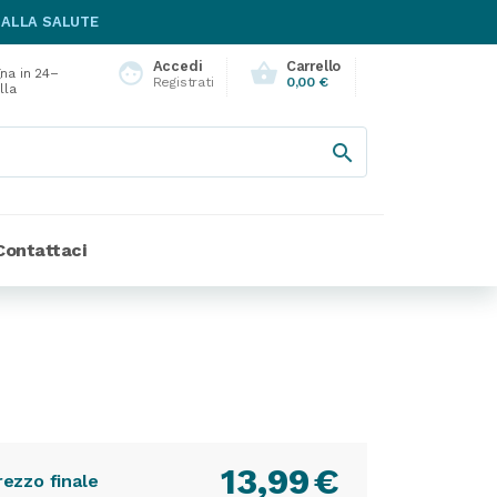
 ALLA SALUTE
Accedi
Carrello
face
shopping_basket
na in 24–
Registrati
0,00 €
lla

Contattaci
13,99
€
rezzo finale