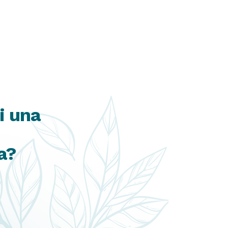
i una
a?