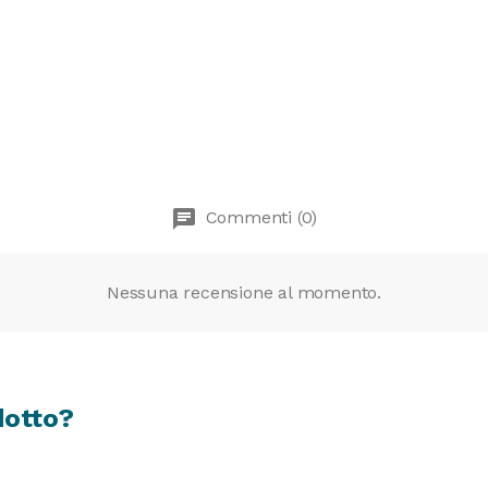
chat
Commenti (0)
Nessuna recensione al momento.
dotto?