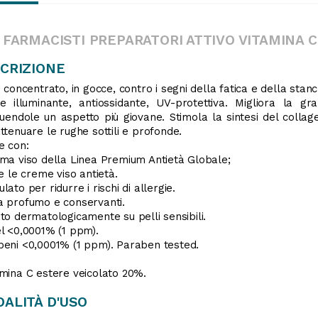
 FARMACISTI PREPARATORI ATTIVO VITAMINA C
CRIZIONE
o concentrato, in gocce, contro i segni della fatica e della stan
e illuminante, antiossidante, UV-protettiva. Migliora la g
tuendole un aspetto più giovane. Stimola la sintesi del colla
ttenuare le rughe sottili e profonde.
e con:
ma viso della Linea Premium Antietà Globale;
te le creme viso antietà.
lato per ridurre i rischi di allergie.
 profumo e conservanti.
to dermatologicamente su pelli sensibili.
l <0,0001% (1 ppm).
eni <0,0001% (1 ppm). Paraben tested.
mina C estere veicolato 20%.
ALITÀ D'USO