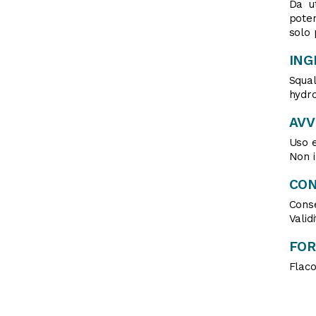
Da u
poten
solo 
ING
Squa
hydr
AV
Uso e
Non i
CON
Cons
Valid
FO
Flaco