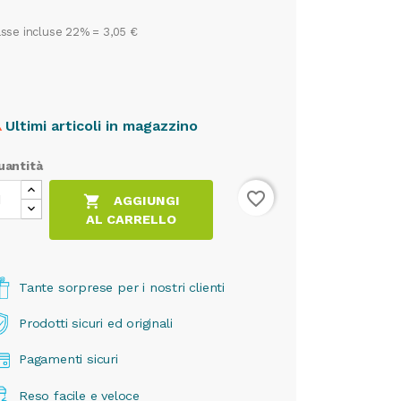
sse incluse 22% =
3,05 €
Ultimi articoli in magazzino

uantità
favorite_border

AGGIUNGI
AL CARRELLO
Tante sorprese per i nostri clienti
Prodotti sicuri ed originali
Pagamenti sicuri
Reso facile e veloce