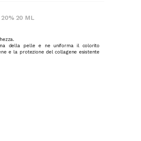
 20% 20 ML
chezza.
rana della pelle e ne uniforma il colorito
gene e la protezione del collagene esistente