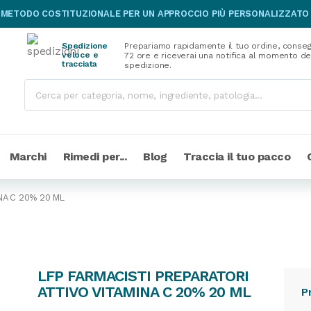
 METODO COSTITUZIONALE PER UN APPROCCIO PIÙ PERSONALIZZATO
Spedizione
Prepariamo rapidamente il tuo ordine, conseg
veloce e
72 ore e riceverai una notifica al momento de
tracciata
spedizione.
Marchi
Rimedi per...
Blog
Traccia il tuo pacco
NA C 20% 20 ML
LFP FARMACISTI PREPARATORI
ATTIVO VITAMINA C 20% 20 ML
P