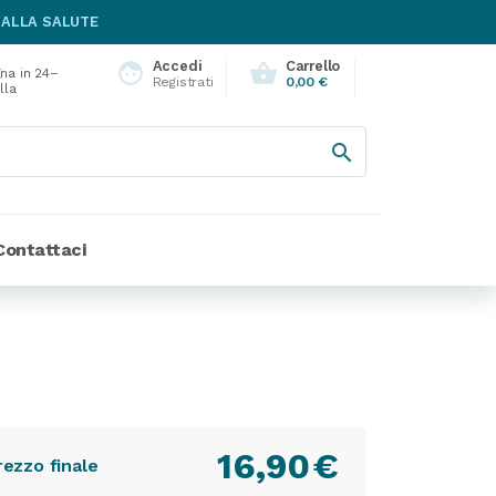
 ALLA SALUTE
Accedi
Carrello
face
shopping_basket
na in 24–
Registrati
0,00 €
lla

Contattaci
16,90
€
rezzo finale