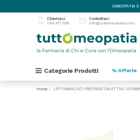
OMEOPATIA E
Chiamaci
Contattaci
phone_android

099 971 1195
info@tuttomeopatia.com
Categorie Prodotti
% Offerte
Home
LFP FARMACISTI PREPARATORI ATTIVO VITAMI