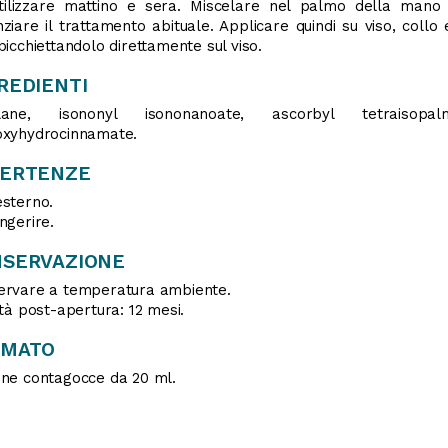
tilizzare mattino e sera. Miscelare nel palmo della mano
ziare il trattamento abituale. Applicare quindi su viso, collo
picchiettandolo direttamente sul viso.
REDIENTI
lane, isononyl isononanoate, ascorbyl tetraisopalmit
oxyhydrocinnamate.
VERTENZE
sterno.
ngerire.
SERVAZIONE
ervare a temperatura ambiente.
ità post-apertura: 12 mesi.
RMATO
ne contagocce da 20 ml.