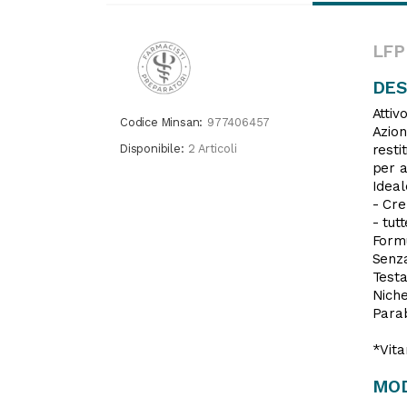
LFP
DES
Attiv
Codice Minsan:
977406457
Azion
Disponibile:
2 Articoli
resti
per a
Ideal
- Cre
- tut
Formu
Senza
Testa
Niche
Parab
*Vita
MOD