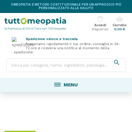
OMEOPATIA E METODO COSTITUZIONALE PER UN APPROCCIO PIÙ
PERSONALIZZATO ALLA SALUTE
face
shopping_basket
Accedi
Carrello
Registrati
0,00 €
Spedizione veloce e tracciata
Prepariamo rapidamente il tuo ordine, consegna in 24–
72 ore e riceverai una notifica al momento della
spedizione.

MENU