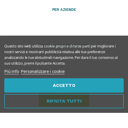
PER AZIENDE
GUIDA ALLA NAVIGAZIONE
Questo sito web utilizza cookie propri e di terze parti per migliorare i
nostri servizi e mostrarti pubblicità relativa alle tue preferenze
analizzando le tue abitudinidi navigazione. Per dare il tuo consenso al
suo utilizzo, premi il pulsante Accetta.
Piú info
Personalizzare i cookie
Questo negozio partecipa al
Program
ACCETTO
Avvia recesso
RIFIUTA TUTTI