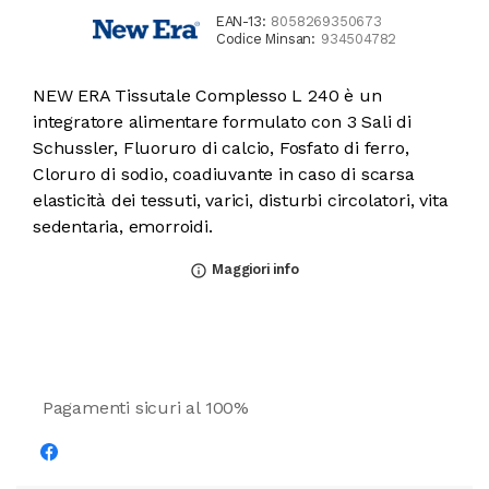
EAN-13:
8058269350673
Codice Minsan:
934504782
NEW ERA Tissutale Complesso L 240 è un
integratore alimentare formulato con 3 Sali di
Schussler, Fluoruro di calcio, Fosfato di ferro,
Cloruro di sodio, coadiuvante in caso di scarsa
elasticità dei tessuti, varici, disturbi circolatori, vita
sedentaria, emorroidi.
Maggiori info
info_outline
Pagamenti sicuri al 100%