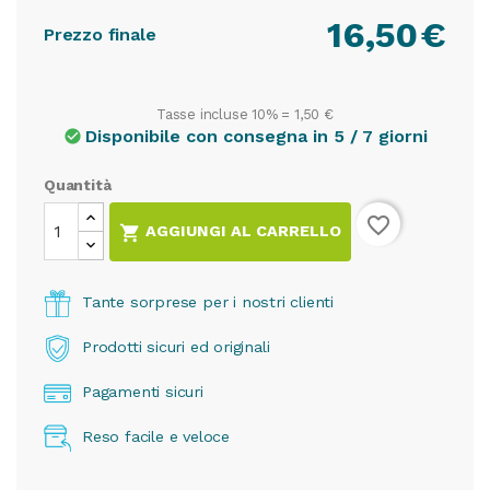
16,50
€
Prezzo finale
Tasse incluse 10% =
1,50 €
Disponibile con consegna in 5 / 7 giorni
check_circle
Quantità
favorite_border

AGGIUNGI AL CARRELLO
Tante sorprese per i nostri clienti
Prodotti sicuri ed originali
Pagamenti sicuri
Reso facile e veloce