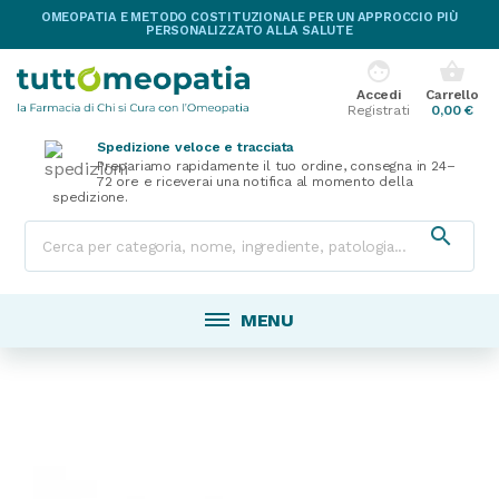
OMEOPATIA E METODO COSTITUZIONALE PER UN APPROCCIO PIÙ
PERSONALIZZATO ALLA SALUTE
face
shopping_basket
Accedi
Carrello
Registrati
0,00 €
Spedizione veloce e tracciata
Prepariamo rapidamente il tuo ordine, consegna in 24–
72 ore e riceverai una notifica al momento della
spedizione.

MENU