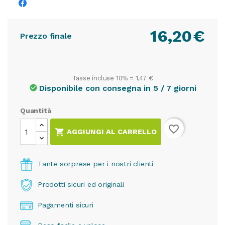
16,20
€
Prezzo finale
Tasse incluse 10% =
1,47 €
Disponibile con consegna in 5 / 7 giorni
check_circle
Quantità
favorite_border

AGGIUNGI AL CARRELLO
Tante sorprese per i nostri clienti
Prodotti sicuri ed originali
Pagamenti sicuri