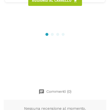
AGGIUNGI AL CARRELLO
shopping_cart
chat
Commenti (0)
Nessuna recensione al momento.