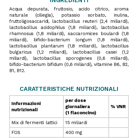
INGREDIENTI
Acqua depurata, fruttosio, acido citrico, aroma
naturale (ciliegia), potassio sorbato, inulina,
fruttoligosaccaridi, lactobacillus reuteri (2,4 miliardi),
lactobacillus acidophilus (1,8 miliardi), lactobacillus
rhamnosus (1,8 miliardi), saccaromices boulardi (1,8
miliardi), bifido-bacterium longum (1,8 miliardi),
lactobacillus plantarum (1,8 miliardi), lactobacillus
bulgaricus (1,2 miliardi), lactobacillus casei (1,2
miliardi), lactobacillus sporogenes (0,6 miliardi),
bifido-bacterium bifidum (0,6 miliardi), vitamine B6, B2,
B1, B12.
CARATTERISTICHE NUTRIZIONALI
per dose
Informazioni
giornaliera
% VNR
nutrizionali
(1 flaconcino)
Mix di fermenti lattici
15 miliardi
FOS
400 mg