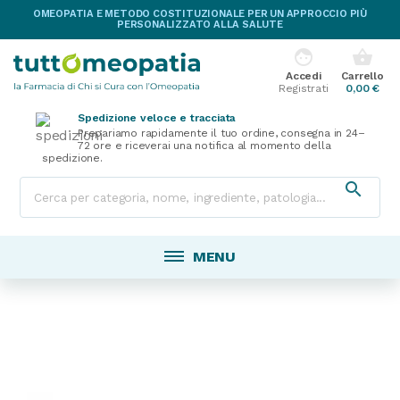
OMEOPATIA E METODO COSTITUZIONALE PER UN APPROCCIO PIÙ
PERSONALIZZATO ALLA SALUTE
face
shopping_basket
Accedi
Carrello
Registrati
0,00 €
Spedizione veloce e tracciata
Prepariamo rapidamente il tuo ordine, consegna in 24–
72 ore e riceverai una notifica al momento della
spedizione.

MENU