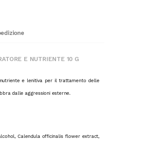
pedizione
ATORE E NUTRIENTE 10 G
triente e lenitiva per il trattamento delle
bbra dalle aggressioni esterne.
alcohol, Calendula officinalis flower extract,