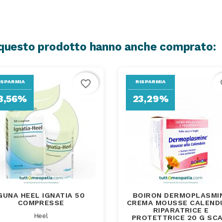
o questo prodotto hanno anche comprato:
favorite_border
fa
ISPARMIA
RISPARMIA
3,56%
23,29%
GUNA HEEL IGNATIA 50
BOIRON DERMOPLASMI
COMPRESSE
CREMA MOUSSE CALEND
RIPARATRICE E
Heel
PROTETTRICE 20 G SCA