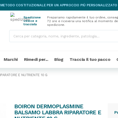
 METODO COSTITUZIONALE PER UN APPROCCIO PIÙ PERSONALIZZATO
Spedizione
Prepariamo rapidamente il tuo ordine, conseg
veloce e
72 ore e riceverai una notifica al momento de
tracciata
spedizione.
Marchi
Rimedi per...
Blog
Traccia il tuo pacco
PARATORE E NUTRIENTE 10 G
BOIRON DERMOPLASMINE
BALSAMO LABBRA RIPARATORE E
P