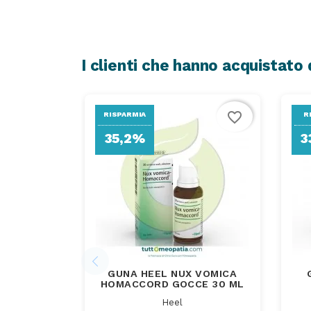
I clienti che hanno acquistat
favorite_border
RISPARMIA
R
35,2%
3
GUNA HEEL NUX VOMICA
HOMACCORD GOCCE 30 ML
Heel