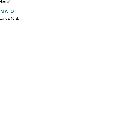
herol.
RMATO
to da 10 g.