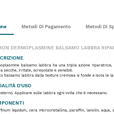
one
Metodi Di Pagamento
Metodi Di S
RON DERMOPLASMINE BALSAMO LABBRA RIPAR
CRIZIONE
plasmine balsamo labbra ha una tripla azione riparatrice, nu
a secche, irritate, screpolate e sensibili.
o balsamo labbra dalla texture cremosa si fonde e isola le la
ALITÀ D'USO
sterno. Applicare sulle labbra ogni volta che è necessario.
MPONENTI
finum liquidum, cera microcristallina, paraffin, lanolin, aqua, 