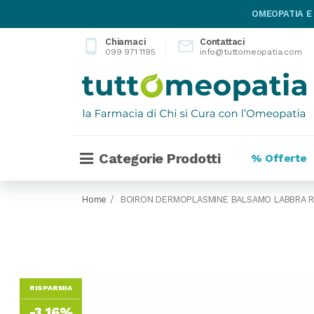
OMEOPATIA E
Chiamaci
Contattaci
phone_android

099 971 1195
info@tuttomeopatia.com
Categorie Prodotti
% Offerte
Home
BOIRON DERMOPLASMINE BALSAMO LABBRA RI
RISPARMIA
-3,16%