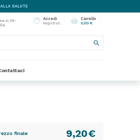
 ALLA SALUTE
Accedi
Carrello
face
shopping_basket
na in 24–
Registrati
0,00 €
lla

Contattaci
9,20
€
rezzo finale