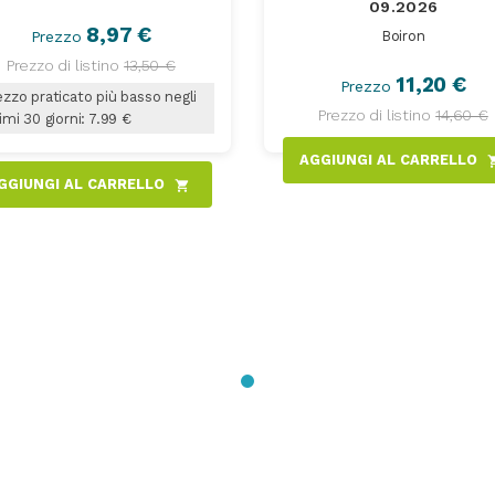
09.2026
8,97 €
Prezzo
Boiron
Prezzo di listino
13,50 €
11,20 €
Prezzo
zzo praticato più basso negli
Prezzo di listino
14,60 €
imi 30 giorni: 7.99 €
AGGIUNGI AL CARRELLO
shoppi
GGIUNGI AL CARRELLO
shopping_cart