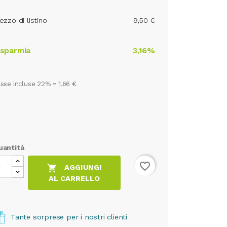
ezzo di listino
9,50 €
isparmia
3,16%
sse incluse 22% =
1,66 €
uantità
favorite_border

AGGIUNGI
AL CARRELLO
Tante sorprese per i nostri clienti