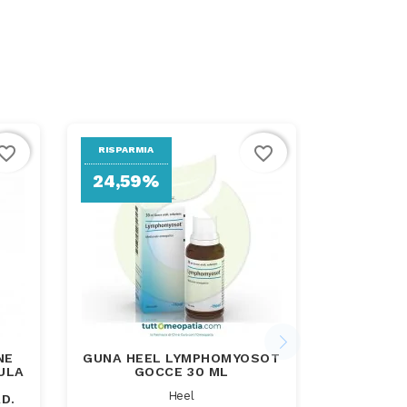
vorite_border
favorite_border
RISPARMIA
24,59%
NE
GUNA HEEL LYMPHOMYOSOT
ULA
GOCCE 30 ML
Heel
D.