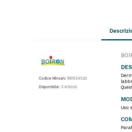
Descrizi
BOI
DES
Dermo
Codice Minsan:
981554532
labbr
Disponibile:
3 Articoli
Quest
MOD
Uso e
CO
Paraf