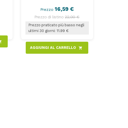
16,59 €
Prezzo
Prezzo di listino
22,00 €
Prezzo praticato più basso negli
ultimi 30 giorni: 11.99 €
ng_cart
AGGIUNGI AL CARRELLO
shopping_cart