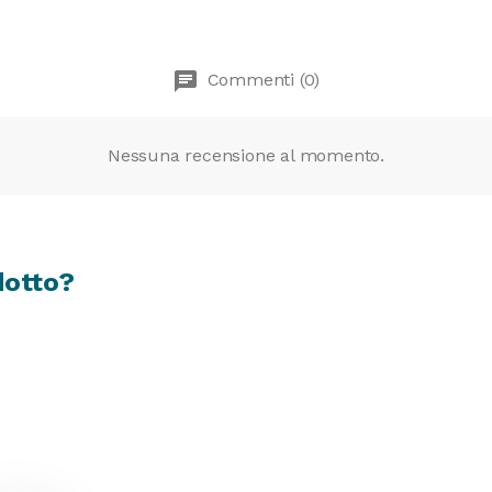
chat
Commenti (0)
Nessuna recensione al momento.
dotto?