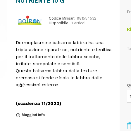
NUTRIENTE 10 G
Pr
Codice Minsan:
981554532
Disponibile:
3 Articoli
R
Dermoplasmine balsamo labbra ha una
Ta
tripla azione riparatrice, nutriente e lenitiva
per il trattamento delle labbra secche,
irritate, screpolate e sensibili.
Questo balsamo labbra dalla texture
cremosa si fonde e isola le labbra dalle
aggressioni esterne.
Q
(scadenza 11/2023)
Maggiori info
info_outline