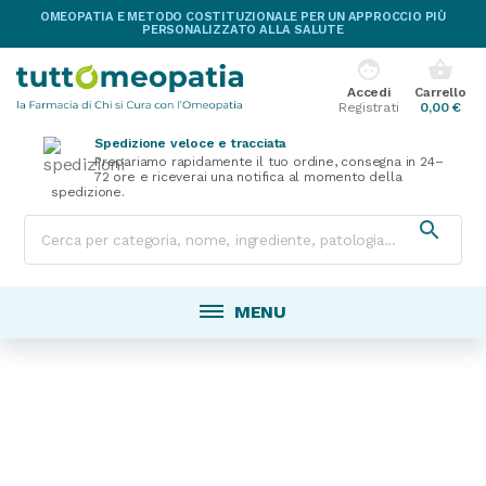
OMEOPATIA E METODO COSTITUZIONALE PER UN APPROCCIO PIÙ
PERSONALIZZATO ALLA SALUTE
face
shopping_basket
Accedi
Carrello
Registrati
0,00 €
Spedizione veloce e tracciata
Prepariamo rapidamente il tuo ordine, consegna in 24–
72 ore e riceverai una notifica al momento della
spedizione.

MENU