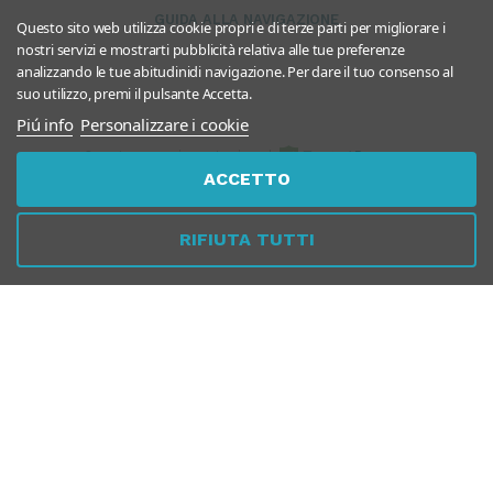
GUIDA ALLA NAVIGAZIONE
Questo sito web utilizza cookie propri e di terze parti per migliorare i
nostri servizi e mostrarti pubblicità relativa alle tue preferenze
analizzando le tue abitudinidi navigazione. Per dare il tuo consenso al
suo utilizzo, premi il pulsante Accetta.
Piú info
Personalizzare i cookie
Questo negozio partecipa al
Program
ACCETTO
RIFIUTA TUTTI
Chiamaci
Whatsapp
Dal Lunedì al Venerdì
10:00 - 13:00 / 17.00 - 19.30