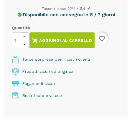
Tasse incluse 22% =
5,41 €
Disponibile con consegna in 5 / 7 giorni
check_circle
Quantità
favorite_border

AGGIUNGI AL CARRELLO
Tante sorprese per i nostri clienti
Prodotti sicuri ed originali
Pagamenti sicuri
Reso facile e veloce