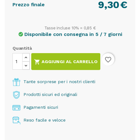
9,30
€
Prezzo finale
Tasse incluse 10% =
0,85 €
Disponibile con consegna in 5 / 7 giorni
check_circle
Quantità
favorite_border

AGGIUNGI AL CARRELLO
Tante sorprese per i nostri clienti
Prodotti sicuri ed originali
Pagamenti sicuri
Reso facile e veloce