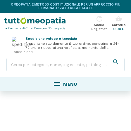
OMEOPATIA E METODO COSTITUZIONALE PER UN APPROCCIO PIÙ
PERSONALIZZATO ALLA SALUTE
face
shopping_basket
Accedi
Carrello
Registrati
0,00 €
Spedizione veloce e tracciata
Prepariamo rapidamente il tuo ordine, consegna in 24–
72 ore e riceverai una notifica al momento della
spedizione.

MENU