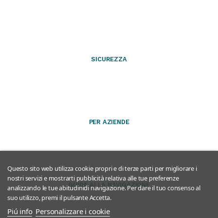
SICUREZZA
PER AZIENDE
Questo sito web utilizza cookie propri e di terze parti per migliorare i
nostri servizi e mostrarti pubblicità relativa alle tue preferenze
GUIDA ALLA NAVIGAZIONE
analizzando le tue abitudinidi navigazione. Per dare il tuo consenso al
suo utilizzo, premi il pulsante Accetta.
Piú info
Personalizzare i cookie