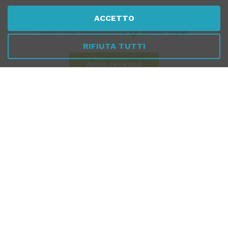
ACCETTO
Questo negozio partecipa al
Program
RIFIUTA TUTTI
Avvia recesso
Chiamaci
Whatsapp
Dal Lunedì al Venerdì
10:00 - 13:00 / 17.00 - 19.30