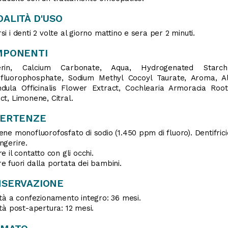
ALITÀ D'USO
si i denti 2 volte al giorno mattino e sera per 2 minuti.
MPONENTI
erin, Calcium Carbonate, Aqua, Hydrogenated Star
fluorophosphate, Sodium Methyl Cocoyl Taurate, Aroma, Alc
ndula Officinalis Flower Extract, Cochlearia Armoracia Roo
ct, Limonene, Citral.
VERTENZE
ene monofluorofosfato di sodio (1.450 ppm di fluoro). Dentifrici
ngerire.
re il contatto con gli occhi.
e fuori dalla portata dei bambini.
SERVAZIONE
ità a confezionamento integro: 36 mesi.
ità post-apertura: 12 mesi.