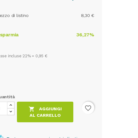
ezzo di listino
8,30 €
isparmia
36,27%
sse incluse 22% =
0,95 €
uantità
favorite_border

AGGIUNGI
AL CARRELLO