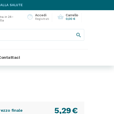
 ALLA SALUTE
Accedi
Carrello
face
shopping_basket
na in 24–
Registrati
0,00 €
lla

Contattaci
5,29
€
rezzo finale