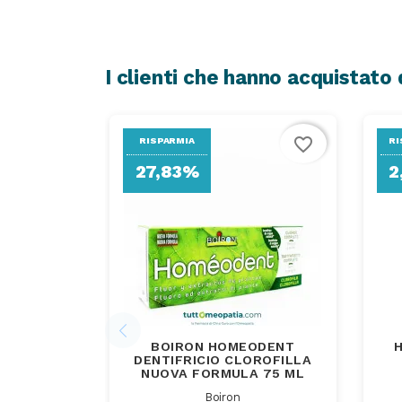
I clienti che hanno acquistat
favorite_border
RISPARMIA
RI
27,83%
2
BOIRON HOMEODENT
DENTIFRICIO CLOROFILLA
NUOVA FORMULA 75 ML
Boiron