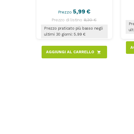
5,99 €
Prezzo
Prezzo di listino
8,30 €
Pre
Prezzo praticato più basso negli
ult
ultimi 30 giorni: 5.99 €
A
AGGIUNGI AL CARRELLO
shopping_cart