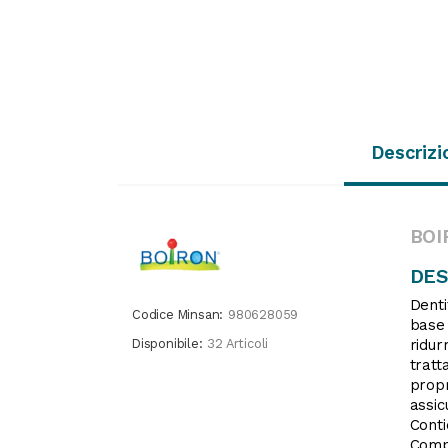
Descrizi
BOI
DES
Denti
Codice Minsan:
980628059
base
Disponibile:
32 Articoli
ridur
tratt
propr
assic
Conti
Compa