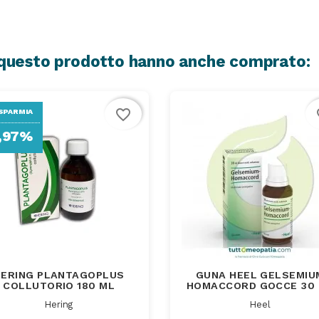
o questo prodotto hanno anche comprato:
favorite_border
fa
SPARMIA
,97%
HERING PLANTAGOPLUS
GUNA HEEL GELSEMIU
COLLUTORIO 180 ML
HOMACCORD GOCCE 30
Hering
Heel