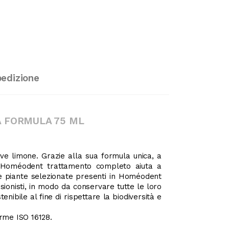
pedizione
 FORMULA 75 ML
ive limone. Grazie alla sua formula unica, a
e, Homéodent trattamento completo aiuta a
Le piante selezionate presenti in Homéodent
onisti, in modo da conservare tutte le loro
nibile al fine di rispettare la biodiversità e
orme ISO 16128.