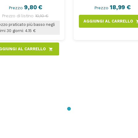
9,80 €
18,99 €
Prezzo
Prezzo
Prezzo di listino
10,10 €
AGGIUNGI AL CARRELLO
shoppi
zzo praticato più basso negli
imi 30 giorni: 4.15 €
GGIUNGI AL CARRELLO
shopping_cart