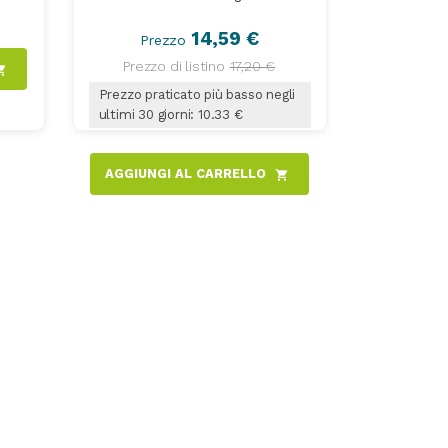
14,59 €
Prezzo
Prezzo di listino
17,20 €
ng_cart
Prezzo praticato più basso negli
ultimi 30 giorni: 10.33 €
AGGIUNGI AL CARRELLO
shopping_cart