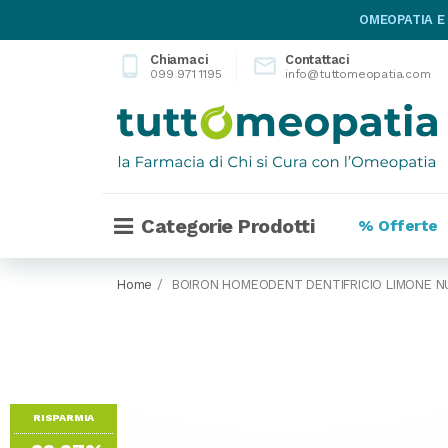
OMEOPATIA E
Chiamaci
Contattaci
phone_android

099 971 1195
info@tuttomeopatia.com
Categorie Prodotti
% Offerte
Home
BOIRON HOMEODENT DENTIFRICIO LIMONE N
RISPARMIA