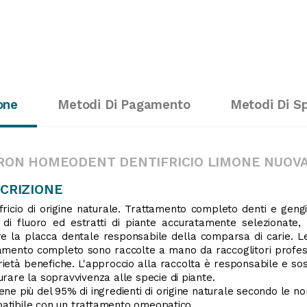
one
Metodi Di Pagamento
Metodi Di S
RON HOMEODENT DENTIFRICIO LIMONE NUOVA
CRIZIONE
fricio di origine naturale. Trattamento completo denti e geng
 di fluoro ed estratti di piante accuratamente selezionat
re la placca dentale responsabile della comparsa di carie. 
amento completo sono raccolte a mano da raccoglitori professi
ietà benefiche. L'approccio alla raccolta è responsabile e soste
urare la sopravvivenza alle specie di piante.
ene più del 95% di ingredienti di origine naturale secondo le n
tibile con un trattamento omeopatico.