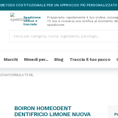
 METODO COSTITUZIONALE PER UN APPROCCIO PIÙ PERSONALIZZATO
Spedizione
Prepariamo rapidamente il tuo ordine, conseg
veloce e
72 ore e riceverai una notifica al momento de
tracciata
spedizione.
Marchi
Rimedi per...
Blog
Traccia il tuo pacco
UOVA FORMULA 75 ML
BOIRON HOMEODENT
DENTIFRICIO LIMONE NUOVA
P