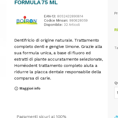
FORMULA 75 ML
Pr
EAN-13:
8052432890614
Codice Minsan:
980628059
Disponibile:
32 Articoli
R
Dentifricio di origine naturale. Trattamento
completo denti e gengive limone. Grazie alla
Ta
sua formula unica, a base di fluoro ed
estratti di piante accuratamente selezionate,
Homéodent trattamento completo aiuta a
ridurre la placca dentale responsabile della
comparsa di carie.
Q
Maggiori info
info_outline
Pagamenti sicuri al 100%