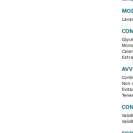
MOD
Lavar
CO
Glyc
Mono
Cale
Extra
AV
Conti
Non i
Evita
Tener
CON
Valid
Valid