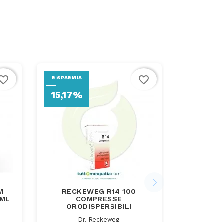
vorite_border
favorite_border
RISPARMIA
15,17%
M
RECKEWEG R14 100
 ML
COMPRESSE
ORODISPERSIBILI
Dr. Reckeweg