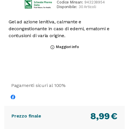
Codice Minsan:
943238954
Disponibile:
30 Articoli
Gel ad azione lenitiva, calmante e
decongestionante in caso di edemi, ematomi e
contusioni di varia origine.
Maggiori info
info_outline
Pagamenti sicuri al 100%
8,99
€
Prezzo finale