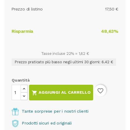
Prezzo di listino
17,50 €
Risparmia
48,63%
Tasse incluse 22% =
1,62 €
Prezzo praticato più basso negli ultimi 30 giorni: 6.42 €
Quantità
favorite_border

AGGIUNGI AL CARRELLO
Tante sorprese per i nostri clienti
Prodotti sicuri ed originali