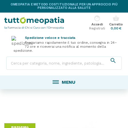
OMEOPATIA E METODO COSTITUZIONALE PER UN APPROCCIO PIÙ
PERSONALIZZATO ALLA SALUTE
face
shopping_basket
Accedi
Carrello
Registrati
0,00 €
Spedizione veloce e tracciata
Prepariamo rapidamente il tuo ordine, consegna in 24–
72 ore e riceverai una notifica al momento della
spedizione.

MENU
RISPARMIA