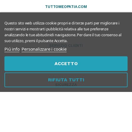
TUTTOMEOPATIA.COM
Questo sito web utilizza cookie propri e di terze parti per migliorare i
nostri servizi e mostrarti pubblicità relativa alle tue preferenze
analizzando le tue abitudinidi navigazione. Per dare il tuo consenso al
suo utilizzo, premi il pulsante Accetta.
SERVIZIO CLIENTI
Piú info
Personalizzare i cookie
ACCETTO
RIFIUTA TUTTI
SICUREZZA
PER AZIENDE