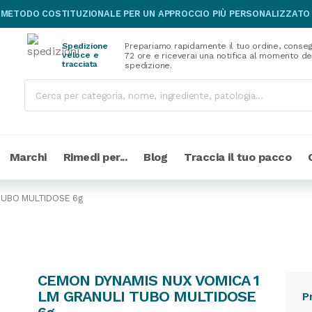
 METODO COSTITUZIONALE PER UN APPROCCIO PIÙ PERSONALIZZATO
Spedizione
Prepariamo rapidamente il tuo ordine, conseg
veloce e
72 ore e riceverai una notifica al momento de
tracciata
spedizione.
Marchi
Rimedi per...
Blog
Traccia il tuo pacco
TUBO MULTIDOSE 6g
CEMON DYNAMIS NUX VOMICA 1
LM GRANULI TUBO MULTIDOSE
P