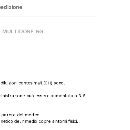
pedizione
 MULTIDOSE 6G
diluizioni centesimali (CH) sono,
omministrazione può essere aumentata a 3-5
l parere del medico;
etico del rimedio copre sintomi fisici,