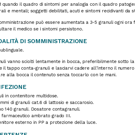
 quando il quadro di sintomi per analogia con il quadro patogene
ali e mentali; soggetti debilitati, acuti e sintomi recidivanti da s
mministrazione può essere aumentata a 3-5 granuli ogni ora fi
ltare il medico se i sintomi persistono.
ALITÀ DI SOMMINISTRAZIONE
ublinguale.
nuli vanno sciolti lentamente in bocca, preferibilmente sotto la 
e il tappo conta-granuli e lasciarvi cadere all’interno il numero
re alla bocca il contenuto senza toccarlo con le mani.
FEZIONE
li in contenitore multidose.
mmi di granuli cat.6 di lattosio e saccarosio.
o 140 granuli. Dosatore contagranuli.
 farmaceutico ambrato grado III.
nitore esterno in PP a protezione della luce.
VERTENZE