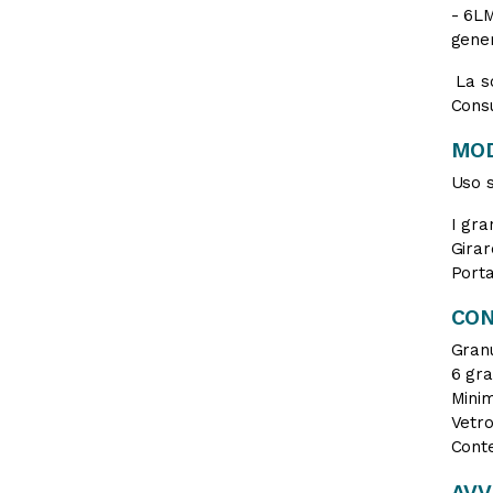
- 6LM
gener
La so
Consu
MOD
Uso s
I gra
Girar
Porta
CON
Granu
6 gra
Minim
Vetro
Conte
AV