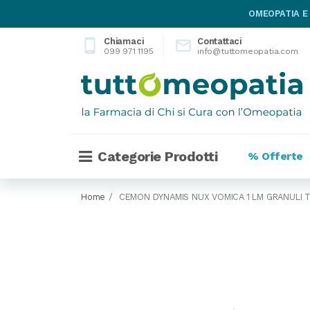
OMEOPATIA E
Chiamaci
Contattaci
phone_android

099 971 1195
info@tuttomeopatia.com
Categorie Prodotti
% Offerte
Home
CEMON DYNAMIS NUX VOMICA 1 LM GRANULI 