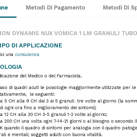
one
Metodi Di Pagamento
Metodi Di S
ON DYNAMIS NUX VOMICA 1 LM GRANULI TUBO
PO DI APPLICAZIONE
ici una
consulenza
OLOGIA
dicazione del Medico o del Farmacista.
aso di quadri acuti le posologie maggiormente utilizzate per le 
tativamente, le seguenti:
la 5 CH alla 9 CH dai 3 ai 5 granuli tre volte al giorno (la s
li ogni ora fino a miglioramento dei sintomi);
la 12 CH alla 30 CH 3-5 granuli 1-2 volte al giorno;
la 200 CH una volta ogni 7-14-21 giorni o al bisogno o secondo i
K quando il quadro di sintomi per analogia con il quadro patogen
ali e mentali; soggetti adulti con buona vitalità.