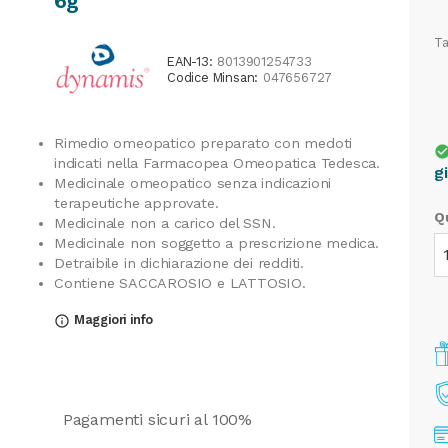
6g
Ta
EAN-13:
8013901254733
Codice Minsan:
047656727
Rimedio omeopatico preparato con medoti
check_cir
indicati nella Farmacopea Omeopatica Tedesca.
g
Medicinale omeopatico senza indicazioni
terapeutiche approvate.
Q
Medicinale non a carico del SSN.
Medicinale non soggetto a prescrizione medica.
Detraibile in dichiarazione dei redditi.
Contiene SACCAROSIO e LATTOSIO.
Maggiori info
info_outline
Pagamenti sicuri al 100%