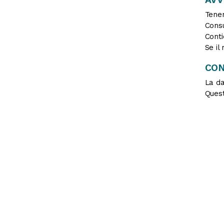
Tener
Consu
Conti
Se il
CON
La da
Quest