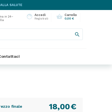
 ALLA SALUTE
Accedi
Carrello
face
shopping_basket
na in 24–
Registrati
0,00 €
lla

Contattaci
18,00
€
rezzo finale