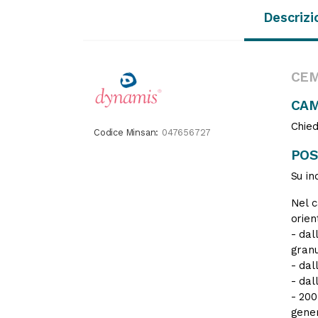
Descrizi
CEM
CAM
Chied
Codice Minsan:
047656727
POS
Su in
Nel c
orien
- dal
granu
- dal
- dal
- 200
gener