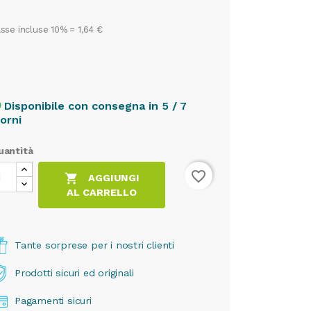
sse incluse 10% =
1,64 €
Disponibile con consegna in 5 / 7
cle
iorni
uantità
favorite_border

AGGIUNGI
AL CARRELLO
Tante sorprese per i nostri clienti
Prodotti sicuri ed originali
Pagamenti sicuri