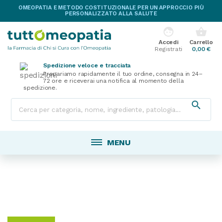
OMEOPATIA E METODO COSTITUZIONALE PER UN APPROCCIO PIÙ
PERSONALIZZATO ALLA SALUTE
face
shopping_basket
Accedi
Carrello
Registrati
0,00 €
Spedizione veloce e tracciata
Prepariamo rapidamente il tuo ordine, consegna in 24–
72 ore e riceverai una notifica al momento della
spedizione.

MENU