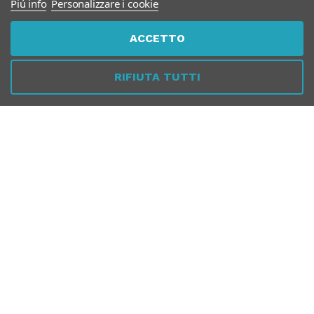
Piú info
Personalizzare i cookie
ACCETTO
SERVIZIO CLIENTI
RIFIUTA TUTTI
SICUREZZA
PER AZIENDE