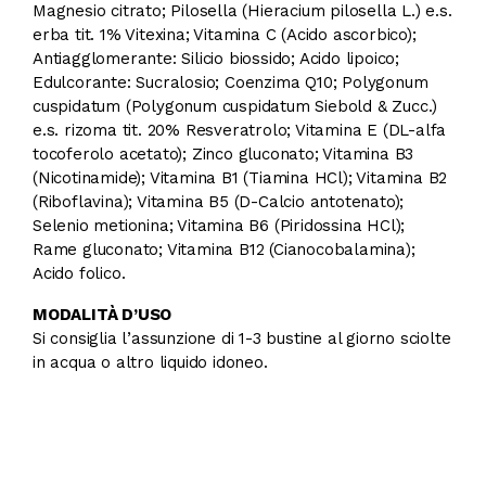
Magnesio citrato; Pilosella (Hieracium pilosella L.) e.s.
erba tit. 1% Vitexina; Vitamina C (Acido ascorbico);
Antiagglomerante: Silicio biossido; Acido lipoico;
Edulcorante: Sucralosio; Coenzima Q10; Polygonum
cuspidatum (Polygonum cuspidatum Siebold & Zucc.)
e.s. rizoma tit. 20% Resveratrolo; Vitamina E (DL-alfa
tocoferolo acetato); Zinco gluconato; Vitamina B3
(Nicotinamide); Vitamina B1 (Tiamina HCl); Vitamina B2
(Riboflavina); Vitamina B5 (D-Calcio antotenato);
Selenio metionina; Vitamina B6 (Piridossina HCl);
Rame gluconato; Vitamina B12 (Cianocobalamina);
Acido folico.
MODALITÀ D’USO
Si consiglia l’assunzione di 1-3 bustine al giorno sciolte
in acqua o altro liquido idoneo.