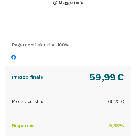
Maggiori info
info_outline
Pagamenti sicuri al 100%
59,99
€
Prezzo finale
Prezzo di listino
66,20 €
Risparmia
9,38%