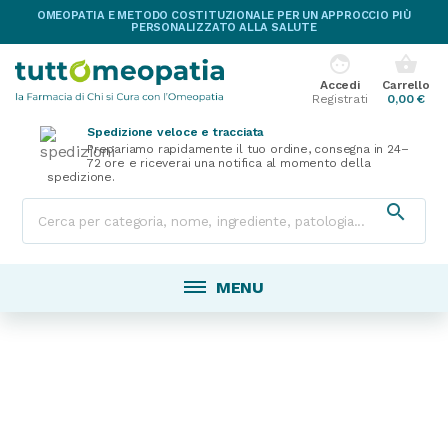
OMEOPATIA E METODO COSTITUZIONALE PER UN APPROCCIO PIÙ
PERSONALIZZATO ALLA SALUTE
face
shopping_basket
Accedi
Carrello
Registrati
0,00 €
Spedizione veloce e tracciata
Prepariamo rapidamente il tuo ordine, consegna in 24–
72 ore e riceverai una notifica al momento della
spedizione.

MENU