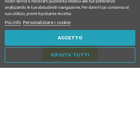
nostri servizi e mostrarti pubblicità relativa alle tue preferenze
analizzando le tue abitudinidi navigazione. Per dare il tuo consenso al
suo utilizzo, premi il pulsante Accetta.
Piú info
Personalizzare i cookie
Questo negozio partecipa al
Program
ACCETTO
Avvia recesso
RIFIUTA TUTTI
Chiamaci
Whatsapp
Dal Lunedì al Venerdì