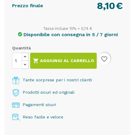
8,10
€
Prezzo finale
Tasse incluse 10% =
0,74 €
Disponibile con consegna in 5 / 7 giorni
check_circle
Quantità
favorite_border

AGGIUNGI AL CARRELLO
Tante sorprese per i nostri clienti
Prodotti sicuri ed originali
Pagamenti sicuri
Reso facile e veloce