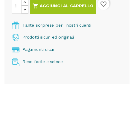
favorite_border

AGGIUNGI AL CARRELLO
Tante sorprese per i nostri clienti
Prodotti sicuri ed originali
Pagamenti sicuri
Reso facile e veloce