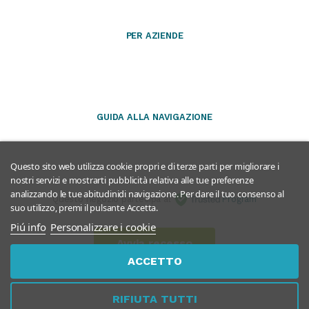
PER AZIENDE
GUIDA ALLA NAVIGAZIONE
Questo sito web utilizza cookie propri e di terze parti per migliorare i
nostri servizi e mostrarti pubblicità relativa alle tue preferenze
analizzando le tue abitudinidi navigazione. Per dare il tuo consenso al
Questo negozio partecipa al
Program
suo utilizzo, premi il pulsante Accetta.
Piú info
Personalizzare i cookie
Avvia recesso
ACCETTO
RIFIUTA TUTTI