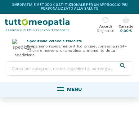
OMEOPATIA E METODO COSTITUZIONALE PER UN APPROCCIO PIÙ
PERSONALIZZATO ALLA SALUTE
face
shopping_basket
Accedi
Carrello
Registrati
0,00 €
Spedizione veloce e tracciata
Prepariamo rapidamente il tuo ordine, consegna in 24–
72 ore e riceverai una notifica al momento della
spedizione.

MENU