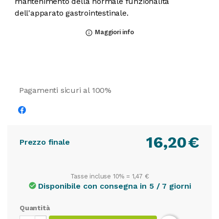
mantenimento della normale funzionalità
dell'apparato gastrointestinale.
Maggiori info
info_outline
Pagamenti sicuri al 100%
16,20
€
Prezzo finale
Tasse incluse 10% =
1,47 €
Disponibile con consegna in 5 / 7 giorni
check_circle
Quantità