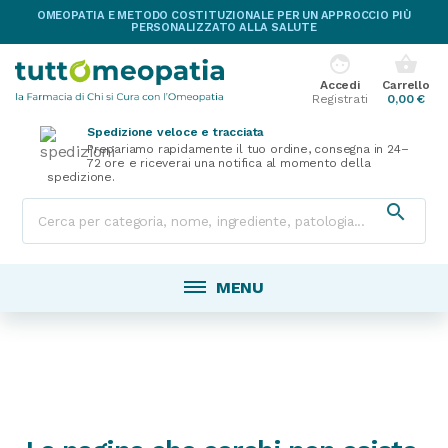
OMEOPATIA E METODO COSTITUZIONALE PER UN APPROCCIO PIÙ
PERSONALIZZATO ALLA SALUTE
face
shopping_basket
Accedi
Carrello
Registrati
0,00 €
Spedizione veloce e tracciata
Prepariamo rapidamente il tuo ordine, consegna in 24–
72 ore e riceverai una notifica al momento della
spedizione.

MENU