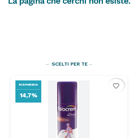
La pagina che cerchi non esiste.
SCELTI PER TE
favorite_border
RISPARMIA
14,7%