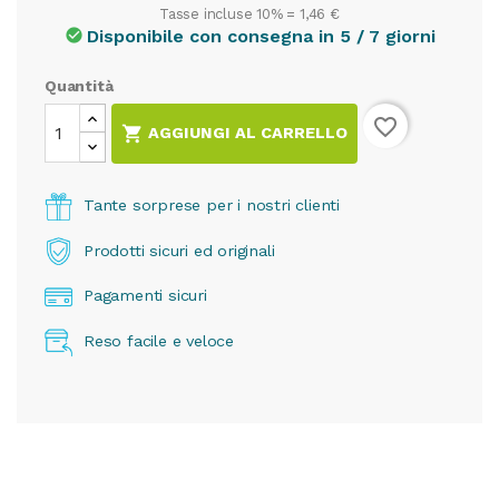
Tasse incluse 10% =
1,46 €
Disponibile con consegna in 5 / 7 giorni
check_circle
Quantità
favorite_border

AGGIUNGI AL CARRELLO
Tante sorprese per i nostri clienti
Prodotti sicuri ed originali
Pagamenti sicuri
Reso facile e veloce