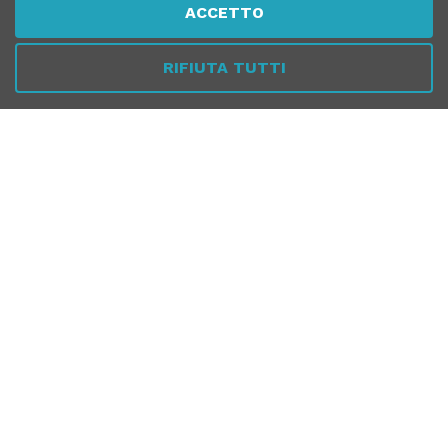
ACCETTO
Questo negozio partecipa al
Program
RIFIUTA TUTTI
Chiamaci
Whatsapp
Dal Lunedì al Venerdì
10:00 - 13:00 / 17.00 - 19.30