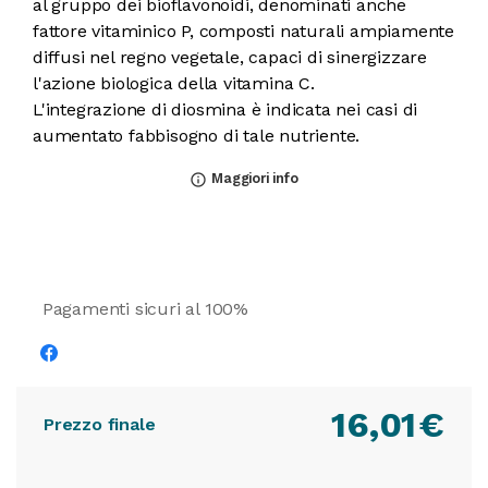
al gruppo dei bioflavonoidi, denominati anche
fattore vitaminico P, composti naturali ampiamente
diffusi nel regno vegetale, capaci di sinergizzare
l'azione biologica della vitamina C.
L'integrazione di diosmina è indicata nei casi di
aumentato fabbisogno di tale nutriente.
Maggiori info
info_outline
Pagamenti sicuri al 100%
16,01
€
Prezzo finale