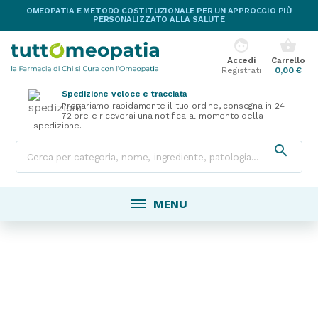
OMEOPATIA E METODO COSTITUZIONALE PER UN APPROCCIO PIÙ
PERSONALIZZATO ALLA SALUTE
face
shopping_basket
Accedi
Carrello
Registrati
0,00 €
Spedizione veloce e tracciata
Prepariamo rapidamente il tuo ordine, consegna in 24–
72 ore e riceverai una notifica al momento della
spedizione.

MENU