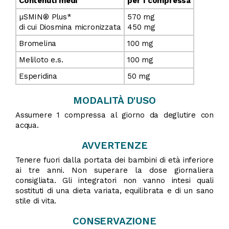
Contenuti medi
per 1 compressa
µSMIN® Plus*
570 mg
di cui Diosmina micronizzata
450 mg
Bromelina
100 mg
Meliloto e.s.
100 mg
Esperidina
50 mg
MODALITÀ D'USO
Assumere 1 compressa al giorno da deglutire con
acqua.
AVVERTENZE
Tenere fuori dalla portata dei bambini di età inferiore
ai tre anni. Non superare la dose giornaliera
consigliata. Gli integratori non vanno intesi quali
sostituti di una dieta variata, equilibrata e di un sano
stile di vita.
CONSERVAZIONE