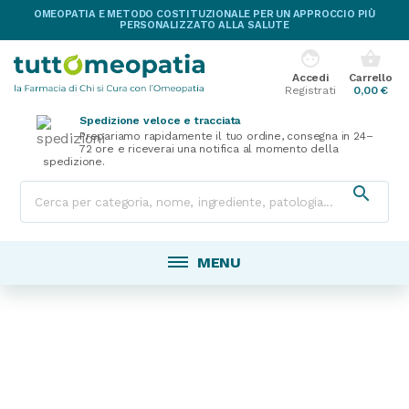
OMEOPATIA E METODO COSTITUZIONALE PER UN APPROCCIO PIÙ
PERSONALIZZATO ALLA SALUTE
face
shopping_basket
Accedi
Carrello
Registrati
0,00 €
Spedizione veloce e tracciata
Prepariamo rapidamente il tuo ordine, consegna in 24–
72 ore e riceverai una notifica al momento della
spedizione.

MENU