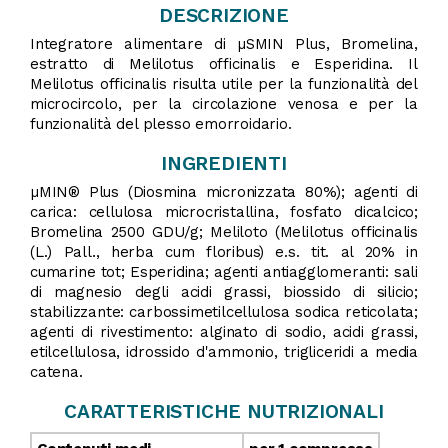
DESCRIZIONE
Integratore alimentare di µSMIN Plus, Bromelina,
estratto di Melilotus officinalis e Esperidina. Il
Melilotus officinalis risulta utile per la funzionalità del
microcircolo, per la circolazione venosa e per la
funzionalità del plesso emorroidario.
INGREDIENTI
µMIN® Plus (Diosmina micronizzata 80%); agenti di
carica: cellulosa microcristallina, fosfato dicalcico;
Bromelina 2500 GDU/g; Meliloto (Melilotus officinalis
(L.) Pall., herba cum floribus) e.s. tit. al 20% in
cumarine tot; Esperidina; agenti antiagglomeranti: sali
di magnesio degli acidi grassi, biossido di silicio;
stabilizzante: carbossimetilcellulosa sodica reticolata;
agenti di rivestimento: alginato di sodio, acidi grassi,
etilcellulosa, idrossido d'ammonio, trigliceridi a media
catena.
CARATTERISTICHE NUTRIZIONALI