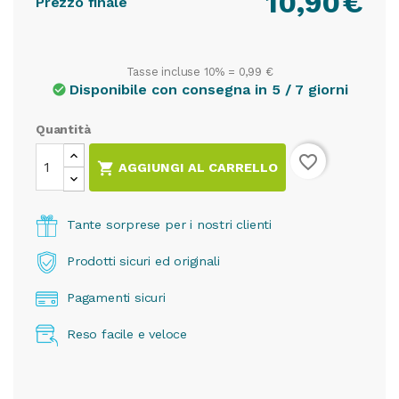
10,90
€
Prezzo finale
Tasse incluse 10% =
0,99 €
Disponibile con consegna in 5 / 7 giorni
check_circle
Quantità
favorite_border

AGGIUNGI AL CARRELLO
Tante sorprese per i nostri clienti
Prodotti sicuri ed originali
Pagamenti sicuri
Reso facile e veloce