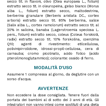
secco tit. in flavoni, olivo (Olea europaea L., folium)
estratto secco tit. in oleuropeina, gelso bianco (Morus
alba L., folium) estratto secco, maltodestrina,
berberina granulare (Berberis aristata DC., cortex
arboris) estratto secco tit. 85% berberina, salice
(Salix alba L., cortex ramolorum) estratto secco tit. al
20% in salicina, banaba (Lagerstroemia speciosa L.
pers., folium) estratto secco, coleus (Coleus forskiolii,
radix) estratto secco tit. 10% forskolina, coenzima
Q10; agenti di rivestimento: etilcellulosa,
polivinipirrolidone, idrossi-propil-cellulosa, cera di
carnauba; cromo picolinato, acido folico (acido
pteroilmonoglutammico); colorante: ossido di ferro.
MODALITÀ D'USO
Assumere 1 compressa al giorno, da deglutire con un
sorso d'acqua.
AVVERTENZE
Non eccedere la dose consigliata. Tenere fuori dalla
portata dei bambini al di sotto dei 3 anni di età. Gli
integratori non vanno intesi come sostituti di una dieta