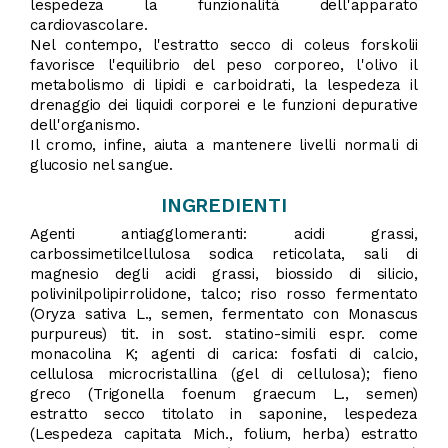
lespedeza la funzionalità dell'apparato
cardiovascolare.
Nel contempo, l'estratto secco di coleus forskolii
favorisce l'equilibrio del peso corporeo, l'olivo il
metabolismo di lipidi e carboidrati, la lespedeza il
drenaggio dei liquidi corporei e le funzioni depurative
dell'organismo.
Il cromo, infine, aiuta a mantenere livelli normali di
glucosio nel sangue.
INGREDIENTI
Agenti antiagglomeranti: acidi grassi,
carbossimetilcellulosa sodica reticolata, sali di
magnesio degli acidi grassi, biossido di silicio,
polivinilpolipirrolidone, talco; riso rosso fermentato
(Oryza sativa L., semen, fermentato con Monascus
purpureus) tit. in sost. statino-simili espr. come
monacolina K; agenti di carica: fosfati di calcio,
cellulosa microcristallina (gel di cellulosa); fieno
greco (Trigonella foenum graecum L., semen)
estratto secco titolato in saponine, lespedeza
(Lespedeza capitata Mich., folium, herba) estratto