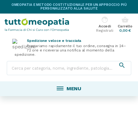
OMEOPATIA E METODO COSTITUZIONALE PER UN APPROCCIO PIÙ
PERSONALIZZATO ALLA SALUTE
face
shopping_basket
Accedi
Carrello
Registrati
0,00 €
Spedizione veloce e tracciata
Prepariamo rapidamente il tuo ordine, consegna in 24–
72 ore e riceverai una notifica al momento della
spedizione.

MENU