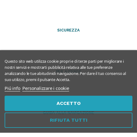
SICUREZZA
Questo sito web utilizza cookie propri e di terze parti per migliorare i
nostri servizi e mostrarti pubblicità relativa alle tue preferenze
PER AZIENDE
analizzando le tue abitudinidi navigazione. Per dare il tuo consenso al
suo utilizzo, premi il pulsante Accetta.
Piú info
Personalizzare i cookie
ACCETTO
GUIDA ALLA NAVIGAZIONE
RIFIUTA TUTTI