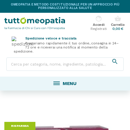
OMEOPATIA E METODO COSTITUZIONALE PER UN APPROCCIO PIÙ
PERSONALIZZATO ALLA SALUTE
face
shopping_basket
Accedi
Carrello
Registrati
0,00 €
Spedizione veloce e tracciata
Prepariamo rapidamente il tuo ordine, consegna in 24–
72 ore e riceverai una notifica al momento della
spedizione.

MENU
RISPARMIA