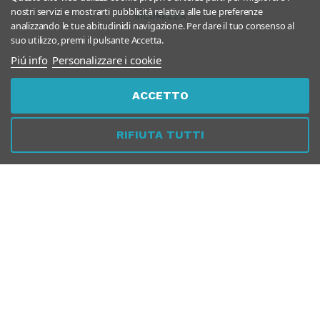
nostri servizi e mostrarti pubblicità relativa alle tue preferenze
SICUREZZA
analizzando le tue abitudinidi navigazione. Per dare il tuo consenso al
suo utilizzo, premi il pulsante Accetta.
Piú info
Personalizzare i cookie
ACCETTO
PER AZIENDE
RIFIUTA TUTTI
GUIDA ALLA NAVIGAZIONE
Questo negozio partecipa al
Program