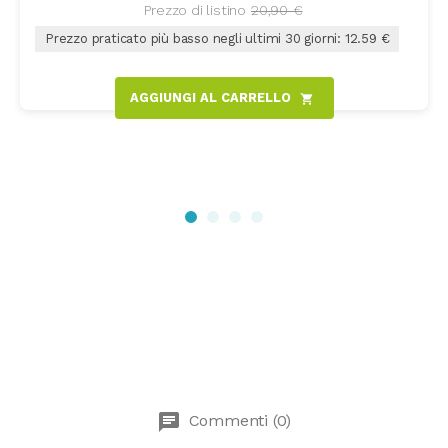
Prezzo di listino
20,90 €
Prezzo praticato più basso negli ultimi 30 giorni: 12.59 €
AGGIUNGI AL CARRELLO
shopping_cart
chat
Commenti (0)