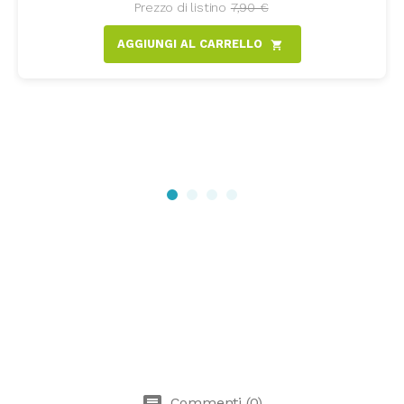
Prezzo di listino
7,90 €
AGGIUNGI AL CARRELLO
shopping_cart
Commenti (0)