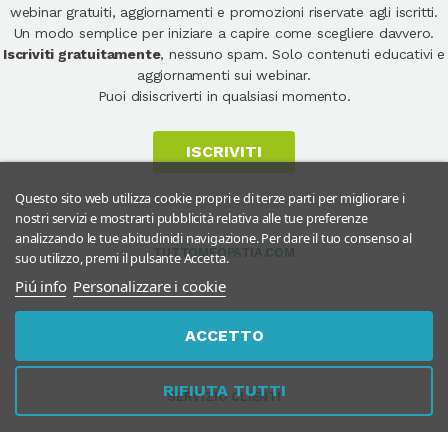
webinar gratuiti, aggiornamenti e promozioni riservate agli iscritti.
Un modo semplice per iniziare a capire come scegliere davvero.
Iscriviti gratuitamente
, nessuno spam. Solo contenuti educativi e
aggiornamenti sui webinar.
Puoi disiscriverti in qualsiasi momento.
ISCRIVITI
Questo sito web utilizza cookie propri e di terze parti per migliorare i
nostri servizi e mostrarti pubblicità relativa alle tue preferenze
analizzando le tue abitudinidi navigazione. Per dare il tuo consenso al
TUTTOMEOPATIA.COM
suo utilizzo, premi il pulsante Accetta.
Piú info
Personalizzare i cookie
ACCETTO
RIFIUTA TUTTI
SERVIZIO CLIENTI