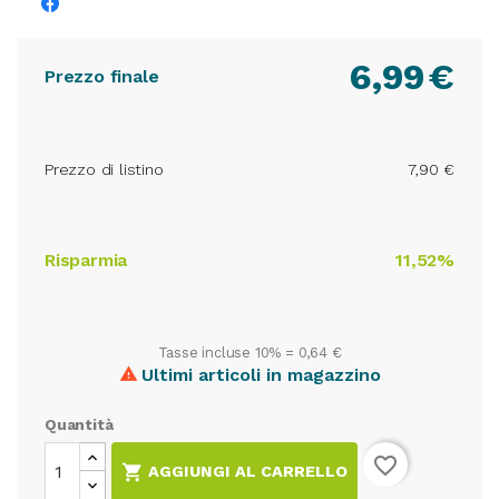
6,99
€
Prezzo finale
Prezzo di listino
7,90 €
Risparmia
11,52%
Tasse incluse 10% =
0,64 €
Ultimi articoli in magazzino

Quantità
favorite_border

AGGIUNGI AL CARRELLO