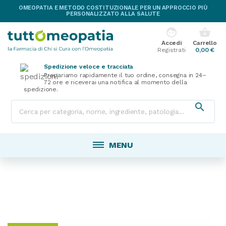
OMEOPATIA E METODO COSTITUZIONALE PER UN APPROCCIO PIÙ
PERSONALIZZATO ALLA SALUTE
face
shopping_basket
Accedi
Carrello
Registrati
0,00 €
Spedizione veloce e tracciata
Prepariamo rapidamente il tuo ordine, consegna in 24–
72 ore e riceverai una notifica al momento della
spedizione.

MENU