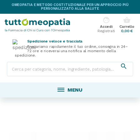
OMEOPATIA E METODO COSTITUZIONALE PER UN APPROCCIO PIÙ
PERSONALIZZATO ALLA SALUTE
face
shopping_basket
Accedi
Carrello
Registrati
0,00 €
Spedizione veloce e tracciata
Prepariamo rapidamente il tuo ordine, consegna in 24–
72 ore e riceverai una notifica al momento della
spedizione.

MENU