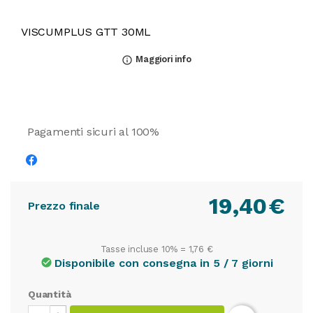
VISCUMPLUS GTT 30ML
Maggiori info
info_outline
Pagamenti sicuri al 100%
19,40
€
Prezzo finale
Tasse incluse 10% =
1,76 €
Disponibile con consegna in 5 / 7 giorni
check_circle
Quantità