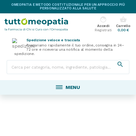
OMEOPATIA E METODO COSTITUZIONALE PER UN APPROCCIO PIÙ
PERSONALIZZATO ALLA SALUTE
face
shopping_basket
Accedi
Carrello
Registrati
0,00 €
Spedizione veloce e tracciata
Prepariamo rapidamente il tuo ordine, consegna in 24–
72 ore e riceverai una notifica al momento della
spedizione.

MENU