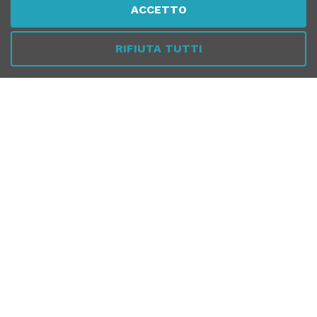
ACCETTO
RIFIUTA TUTTI
SERVIZIO CLIENTI
SICUREZZA
PER AZIENDE