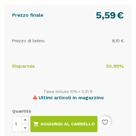
5,59
€
Prezzo finale
Prezzo di listino
8,10 €
Risparmia
30,99%
Tasse incluse 10% =
0,51 €
Ultimi articoli in magazzino

Quantità
favorite_border

AGGIUNGI AL CARRELLO