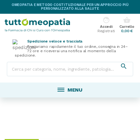
OMEOPATIA E METODO COSTITUZIONALE PER UN APPROCCIO PIÙ
PERSONALIZZATO ALLA SALUTE
face
shopping_basket
Accedi
Carrello
Registrati
0,00 €
Spedizione veloce e tracciata
Prepariamo rapidamente il tuo ordine, consegna in 24–
72 ore e riceverai una notifica al momento della
spedizione.

MENU