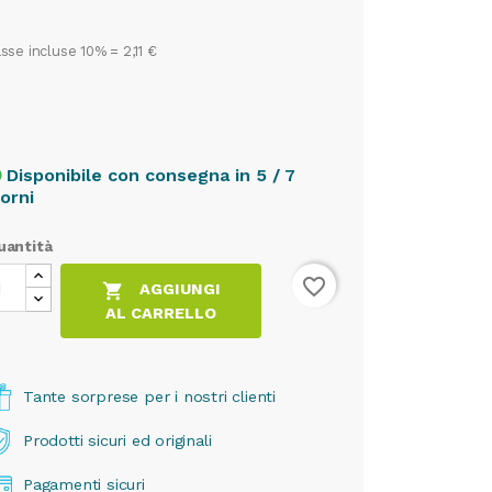
sse incluse 10% =
2,11 €
Disponibile con consegna in 5 / 7
cle
iorni
uantità
favorite_border

AGGIUNGI
AL CARRELLO
Tante sorprese per i nostri clienti
Prodotti sicuri ed originali
Pagamenti sicuri