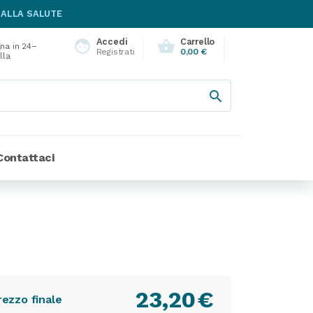
 ALLA SALUTE
Accedi
Carrello
face
shopping_basket
na in 24–
Registrati
0,00 €
lla

Contattaci
23,20
€
rezzo finale