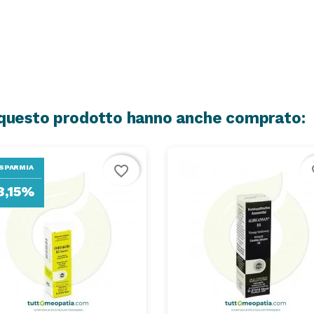
o questo prodotto hanno anche comprato:
favorite_border
fa
SPARMIA
8,15%