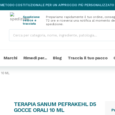
 METODO COSTITUZIONALE PER UN APPROCCIO PIÙ PERSONALIZZATO
Spedizione
Prepariamo rapidamente il tuo ordine, conseg
veloce e
72 ore e riceverai una notifica al momento de
tracciata
spedizione.
Marchi
Rimedi per...
Blog
Traccia il tuo pacco
 10 ML
TERAPIA SANUM PEFRAKEHL D5
GOCCE ORALI 10 ML
P