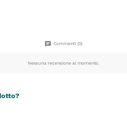
chat
Commenti (0)
Nessuna recensione al momento.
dotto?