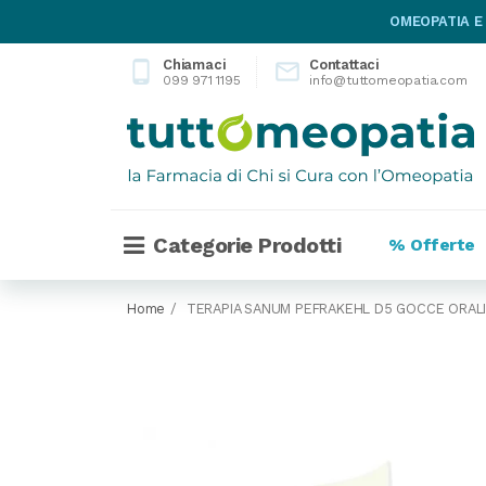
OMEOPATIA E
Chiamaci
Contattaci
phone_android

099 971 1195
info@tuttomeopatia.com
Categorie Prodotti
% Offerte
Home
TERAPIA SANUM PEFRAKEHL D5 GOCCE ORALI