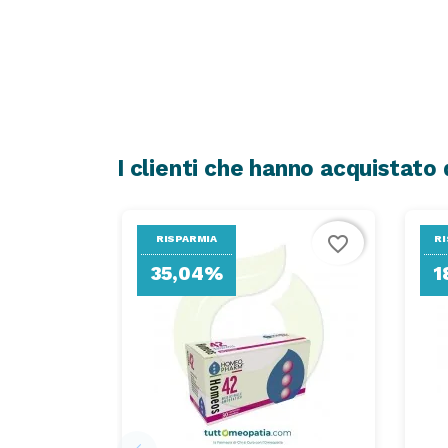
I clienti che hanno acquistat
favorite_border
RISPARMIA
RI
35,04%
1