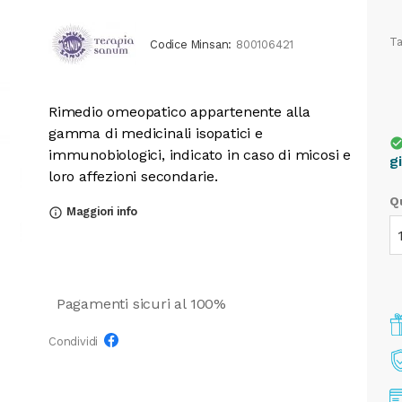
Ta
Codice Minsan:
800106421
Rimedio omeopatico appartenente alla
gamma di medicinali isopatici e
check_cir
immunobiologici, indicato in caso di micosi e
g
loro affezioni secondarie.
Q
Maggiori info
info_outline
Pagamenti sicuri al 100%
Condividi