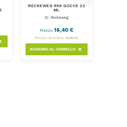
RECKEWEG R56 GOCCE 22
E
ML
Dr. Reckeweg
16,40 €
Prezzo
Prezzo di listino
17,40 €
ng_cart
AGGIUNGI AL CARRELLO
shopping_cart