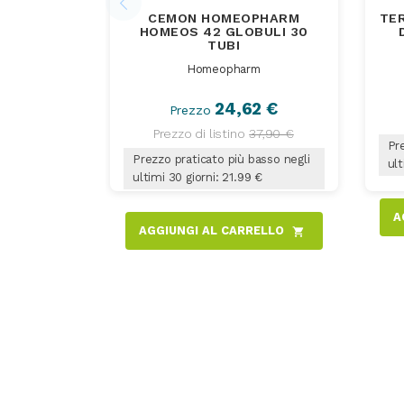
CEMON HOMEOPHARM
TE
HOMEOS 42 GLOBULI 30
TUBI
Homeopharm
24,62 €
Prezzo
Prezzo di listino
37,90 €
Pre
Prezzo praticato più basso negli
ult
ultimi 30 giorni: 21.99 €
A
AGGIUNGI AL CARRELLO
shopping_cart