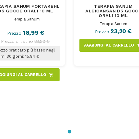
RAPIA SANUM FORTAKEHL
TERAPIA SANUM
D5 GOCCE ORALI 10 ML
ALBICANSAN D5 GOCC
ORALI 10 ML
Terapia Sanum
Terapia Sanum
23,20 €
Prezzo
18,99 €
Prezzo
Prezzo di listino
23,20 €
AGGIUNGI AL CARRELLO
shoppi
zzo praticato più basso negli
imi 30 giorni: 15.94 €
GGIUNGI AL CARRELLO
shopping_cart