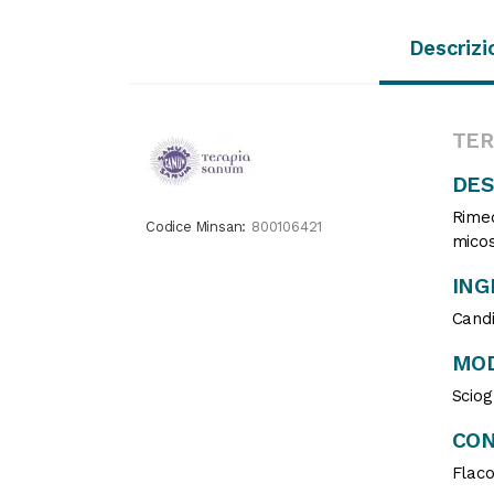
Descrizi
TER
DES
Rimed
Codice Minsan:
800106421
micos
ING
Candi
MOD
Sciog
CON
Flaco