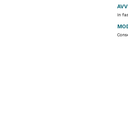
AV
In fa
MOD
Conse