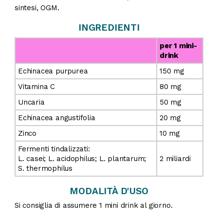
sintesi, OGM.
INGREDIENTI
per 1 mini-
drink
Echinacea purpurea
150 mg
Vitamina C
80 mg
Uncaria
50 mg
Echinacea angustifolia
20 mg
Zinco
10 mg
Fermenti tindalizzati:
L. casei; L. acidophilus; L. plantarum;
2 miliardi
S. thermophilus
MODALITÀ D'USO
Si consiglia di assumere 1 mini drink al giorno.