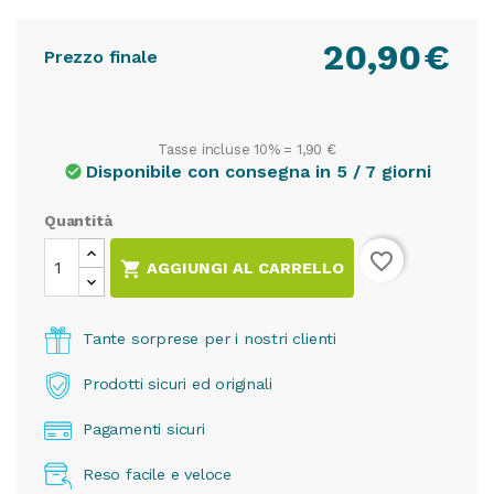
20,90
€
Prezzo finale
Tasse incluse 10% =
1,90 €
Disponibile con consegna in 5 / 7 giorni
check_circle
Quantità
favorite_border

AGGIUNGI AL CARRELLO
Tante sorprese per i nostri clienti
Prodotti sicuri ed originali
Pagamenti sicuri
Reso facile e veloce