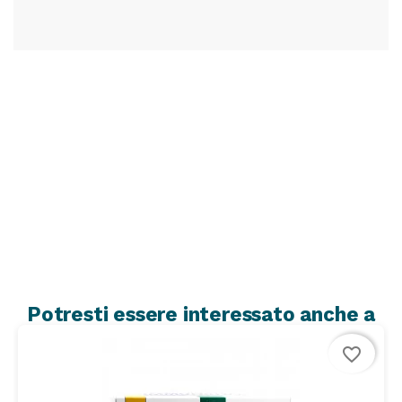
Potresti essere interessato anche a
favorite_border