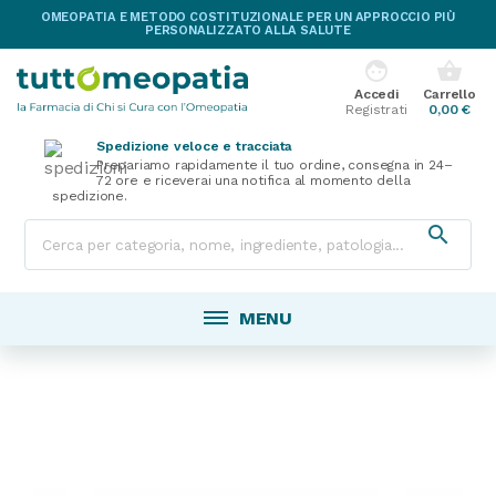
OMEOPATIA E METODO COSTITUZIONALE PER UN APPROCCIO PIÙ
PERSONALIZZATO ALLA SALUTE
face
shopping_basket
Accedi
Carrello
Registrati
0,00 €
Spedizione veloce e tracciata
Prepariamo rapidamente il tuo ordine, consegna in 24–
72 ore e riceverai una notifica al momento della
spedizione.

MENU