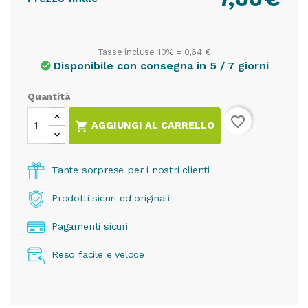
Tasse incluse 10% =
0,64 €
Disponibile con consegna in 5 / 7 giorni
check_circle
Quantità
favorite_border

AGGIUNGI AL CARRELLO
Tante sorprese per i nostri clienti
Prodotti sicuri ed originali
Pagamenti sicuri
Reso facile e veloce