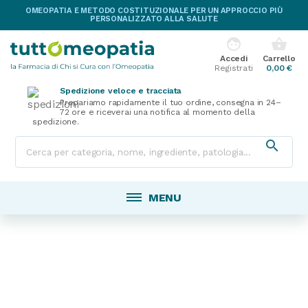
OMEOPATIA E METODO COSTITUZIONALE PER UN APPROCCIO PIÙ
PERSONALIZZATO ALLA SALUTE
face
shopping_basket
Accedi
Carrello
Registrati
0,00 €
Spedizione veloce e tracciata
Prepariamo rapidamente il tuo ordine, consegna in 24–
72 ore e riceverai una notifica al momento della
spedizione.

MENU