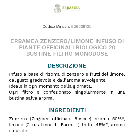
Codice Minsan:
926636135
ERBAMEA ZENZERO/LIMONE INFUSO DI
PIANTE OFFICINALI BIOLOGICO 20
BUSTINE FILTRO MONODOSE
DESCRIZIONE
Infuso a base di rizoma di zenzero e frutti del limone,
dal gusto gradevole e dall'aroma avvolgente.
Ideale in ogni momento della giornata.
Ogni filtro è confezionato singolarmente in una
bustina salva aroma.
INGREDIENTI
Zenzero (Zingiber officinale Roscoe) rizoma 50%*,
limone (Citrus limon L. Burm. f.) frutto 45%*, aroma
naturale.