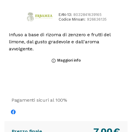
EAN-13:
8032841639165
Codice Minsan:
926636135
Infuso a base di rizoma di zenzero e frutti del
limone, dal gusto gradevole e dall'aroma
avvolgente.
Maggiori info
info_outline
Pagamenti sicuri al 100%
7,00
€
Prezzo finale