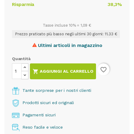
Risparmia
38,3%
Tasse incluse 10% =
1,09 €
Prezzo praticato più basso negli ultimi 30 giorni: 11.33 €
Ultimi articoli in magazzino

Quantità
favorite_border

AGGIUNGI AL CARRELLO
Tante sorprese per i nostri clienti
Prodotti sicuri ed originali
Pagamenti sicuri
Reso facile e veloce