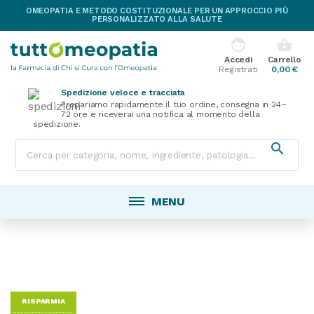
OMEOPATIA E METODO COSTITUZIONALE PER UN APPROCCIO PIÙ
PERSONALIZZATO ALLA SALUTE
face
shopping_basket
Accedi
Carrello
Registrati
0,00 €
Spedizione veloce e tracciata
Prepariamo rapidamente il tuo ordine, consegna in 24–
72 ore e riceverai una notifica al momento della
spedizione.

MENU
RISPARMIA