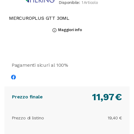
Disponibile:
1 Articolo
MERCUROPLUS GTT 30ML
Maggiori info
info_outline
Pagamenti sicuri al 100%
11,97
€
Prezzo finale
Prezzo di listino
19,40 €