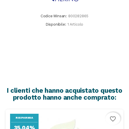
Codice Minsan:
800282865
Disponibile:
1 Articolo
I clienti che hanno acquistato questo
prodotto hanno anche comprato:
favorite_border
RISPARMIA
35,04%