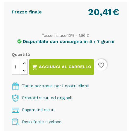
20,41
€
Prezzo finale
Tasse incluse 10% =
1,86 €
Disponibile con consegna in 5 / 7 giorni
check_circle
Quantità
favorite_border

AGGIUNGI AL CARRELLO
Tante sorprese per i nostri clienti
Prodotti sicuri ed originali
Pagamenti sicuri
Reso facile e veloce