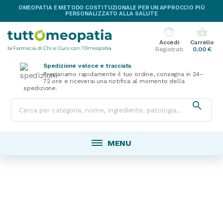
OMEOPATIA E METODO COSTITUZIONALE PER UN APPROCCIO PIÙ
PERSONALIZZATO ALLA SALUTE
face
shopping_basket
Accedi
Carrello
Registrati
0,00 €
Spedizione veloce e tracciata
Prepariamo rapidamente il tuo ordine, consegna in 24–
72 ore e riceverai una notifica al momento della
spedizione.

MENU