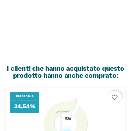
I clienti che hanno acquistato questo
prodotto hanno anche comprato:
favorite_border
RISPARMIA
34,54%