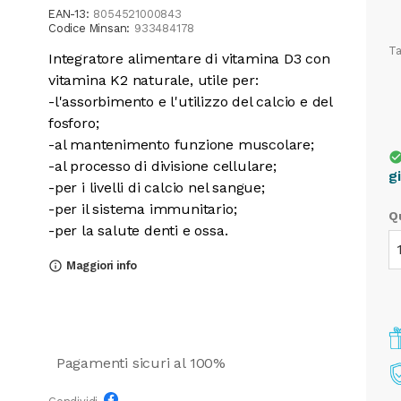
EAN-13:
8054521000843
Codice Minsan:
933484178
Ta
Integratore alimentare di vitamina D3 con
vitamina K2 naturale, utile per:
-l'assorbimento e l'utilizzo del calcio e del
fosforo;
-al mantenimento funzione muscolare;
check_cir
-al processo di divisione cellulare;
g
-per i livelli di calcio nel sangue;
-per il sistema immunitario;
Q
-per la salute denti e ossa.
Maggiori info
info_outline
Pagamenti sicuri al 100%