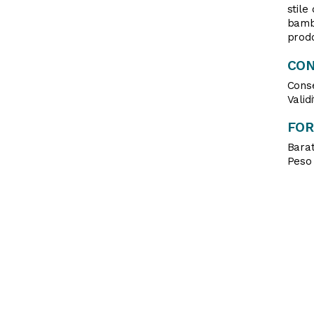
stile
bambi
prodo
CON
Conse
Valid
FO
Barat
Peso 