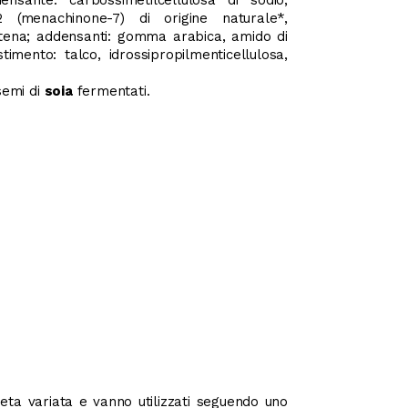
 (menachinone-7) di origine naturale*,
 catena; addensanti: gomma arabica, amido di
timento: talco, idrossipropilmenticellulosa,
semi di
soia
fermentati.
ieta variata e vanno utilizzati seguendo uno