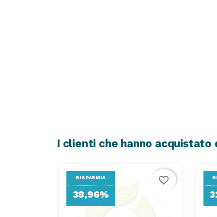
I clienti che hanno acquistat
favorite_border
RISPARMIA
R
38,96%
3