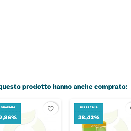
o questo prodotto hanno anche comprato:
favorite_border
fa
ISPARMIA
RISPARMIA
2,86%
38,43%