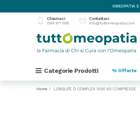
OMEOPATIA E
Chiamaci
Contattaci
phone_android

099 971 1195
info@tuttomeopatia.com
Categorie Prodotti
% Offerte
Home
LONGLIFE D COMPLEX 1000 60 COMPRESSE