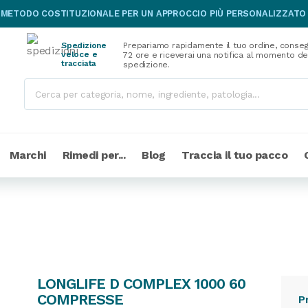
 METODO COSTITUZIONALE PER UN APPROCCIO PIÙ PERSONALIZZATO
Spedizione
Prepariamo rapidamente il tuo ordine, conseg
veloce e
72 ore e riceverai una notifica al momento de
tracciata
spedizione.
Marchi
Rimedi per...
Blog
Traccia il tuo pacco
LONGLIFE D COMPLEX 1000 60
COMPRESSE
P