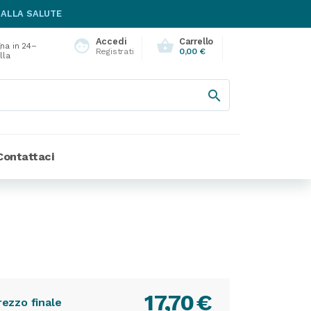
 ALLA SALUTE
Accedi
Carrello
face
shopping_basket
na in 24–
Registrati
0,00 €
lla

Contattaci
17,70
€
rezzo finale