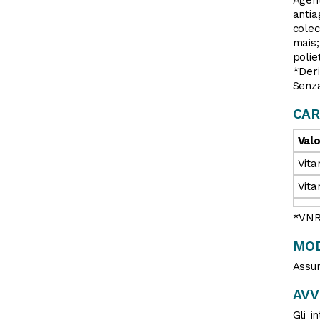
anti
colec
mais;
polie
*Deri
Senz
CAR
Valo
Vita
Vita
*VNR:
MOD
Assum
AV
Gli i