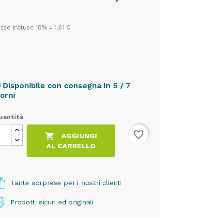
sse incluse 10% =
1,61 €
Disponibile con consegna in 5 / 7
cle
iorni
uantità
favorite_border

AGGIUNGI
AL CARRELLO
Tante sorprese per i nostri clienti
Prodotti sicuri ed originali