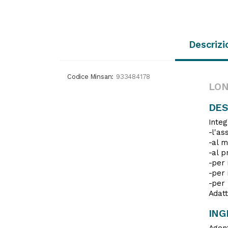
Descrizi
Codice Minsan:
933484178
LON
DES
Integ
-l'as
-al m
-al p
-per i
-per 
-per 
Adatt
ING
Agen