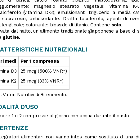
agglomerante: magnesio stearato vegetale; vitamina K-2
alciferolo (vitamina D-3); emulsionanti: trigliceridi a media
 saccarosio; antiossidante: D-alfa tocoferolo; agenti di rives
tilenglicole; colorante: biossido di titanio. Contiene
soia
.
vata dal natto, un alimento tradizionale giapponese a base di 
a
glutine
.
ATTERISTICHE NUTRIZIONALI
ri medi
Per 1 compressa
mina D3
25 mcg (500% VNR*)
mina K2
25 mcg (33% VNR*)
 Valori Nutritivi di Riferimento.
ALITÀ D'USO
ere 1 o 2 compresse al giorno con acqua durante il pasto.
VERTENZE
ntegratori alimentari non vanno intesi come sostituto di una d