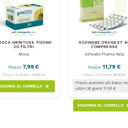
BOCA GRINTUSS TISANA
SCHWABE OKUGEST 4
20 FILTRI
COMPRESSE
Aboca
Schwabe Pharma Italia
7,99 €
11,79 €
Prezzo
Prezzo
Prezzo di listino
11,90 €
Prezzo di listino
19,15 €
Prezzo praticato più basso ne
GGIUNGI AL CARRELLO
shopping_cart
ultimi 30 giorni: 11.50 €
AGGIUNGI AL CARRELLO
shoppi