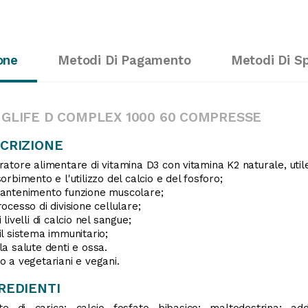
one
Metodi Di Pagamento
Metodi Di S
GLIFE D COMPLEX 1000 60 COMPRESSE
CRIZIONE
ratore alimentare di vitamina D3 con vitamina K2 naturale, util
sorbimento e l'utilizzo del calcio e del fosforo;
antenimento funzione muscolare;
rocesso di divisione cellulare;
 livelli di calcio nel sangue;
il sistema immunitario;
la salute denti e ossa.
o a vegetariani e vegani.
REDIENTI
te di carica: calcio fosfato bibasico; maltodestrina; add